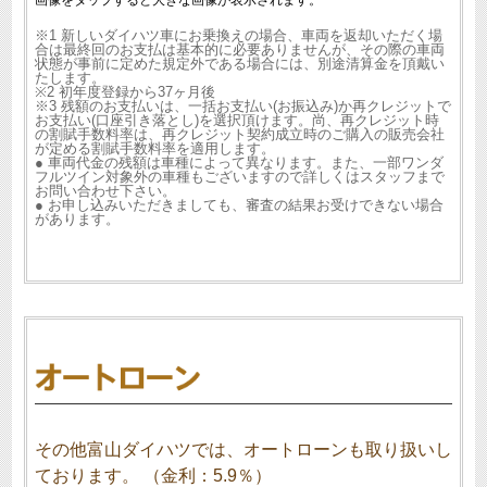
画像をタップすると大きな画像が表示されます。
※1 新しいダイハツ車にお乗換えの場合、車両を返却いただく場
合は最終回のお支払は基本的に必要ありませんが、その際の車両
状態が事前に定めた規定外である場合には、別途清算金を頂戴い
たします。
※2 初年度登録から37ヶ月後
※3 残額のお支払いは、一括お支払い(お振込み)か再クレジットで
お支払い(口座引き落とし)を選択頂けます。尚、再クレジット時
の割賦手数料率は、再クレジット契約成立時のご購入の販売会社
が定める割賦手数料率を適用します。
● 車両代金の残額は車種によって異なります。また、一部ワンダ
フルツイン対象外の車種もございますので詳しくはスタッフまで
お問い合わせ下さい。
● お申し込みいただきましても、審査の結果お受けできない場合
があります。
その他富山ダイハツでは、オートローンも取り扱いし
ております。 （金利：5.9％）