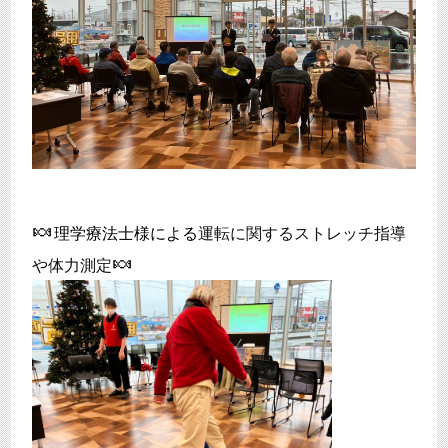
🍬
理学療法士様による
運転に関するストレッチ指導
🍬
や体力測定