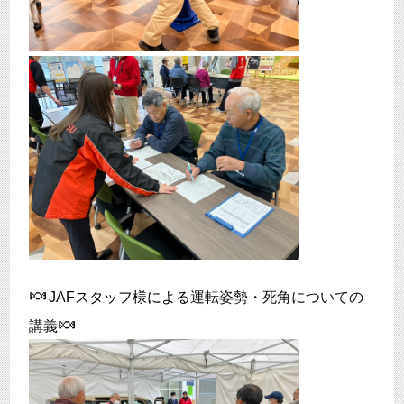
🍬
JAFスタッフ様による
運転姿勢・死角についての
🍬
講義