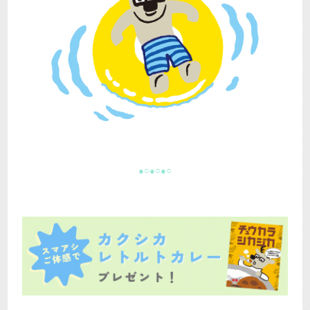
●○●○●○