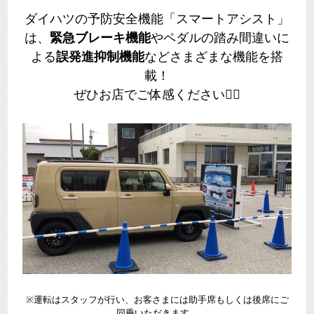
ダイハツの予防安全機能「スマートアシスト」
は、
緊急ブレーキ機能
やペダルの踏み間違いに
よる
誤発進抑制機能
などさまざまな機能を搭
載！
ぜひお店でご体感ください💁‍♀️
※運転はスタッフが行い、お客さまには助手席もしくは後席にご
同乗いただきます。