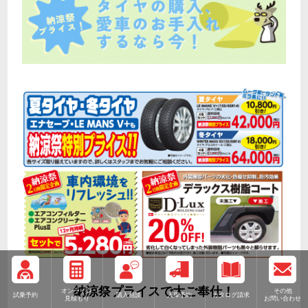
納涼祭プライスで大ご奉仕！
オンライン
その他
試乗予約
購入相談
入庫予約
カタログ請求
見積もり
お問い合わせ