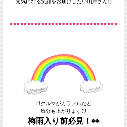
元気になる笑顔をお届けしたい山岸さん↑)
⤴⤴クルマがカラフルだと
気分も上がります⤴⤴
梅雨入り前必見！👀