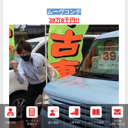
ムーヴコンテ
39万8千円!!
オンライン
その他
試乗予約
購入相談
入庫予約
カタログ請求
見積もり
お問い合わせ