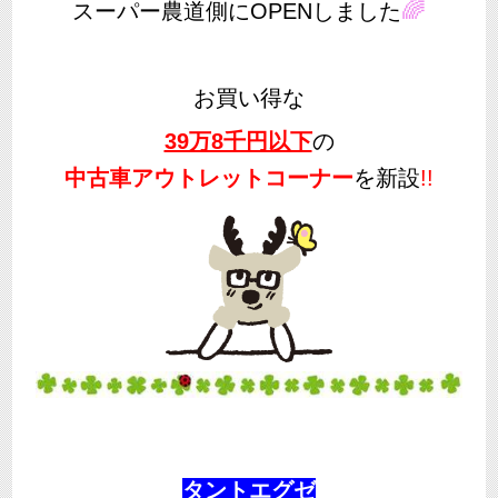
🌈
スーパー農道側にOPENしました
お買い得な
39万8千円以下
の
中古車アウトレットコーナー
を新設
!!
タントエグゼ