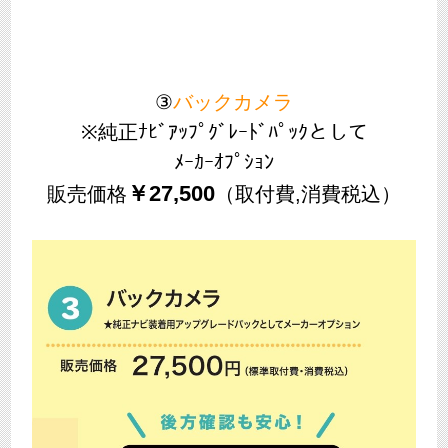
③
バックカメラ
※純正ﾅﾋﾞｱｯﾌﾟｸﾞﾚｰﾄﾞﾊﾟｯｸとして
ﾒｰｶｰｵﾌﾟｼｮﾝ
￥27,500
販売価格
（取付費,消費税込）