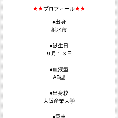
★
★
★
★
プロフィール
●出身
射水市
●誕生日
９月１３日
●血液型
AB型
●出身校
大阪産業大学
●愛車