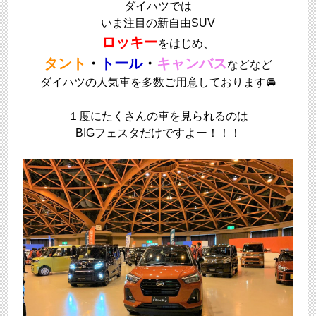
ダイハツでは
いま注目の新自由SUV
ロッキー
をはじめ、
タント
・
トール
・
キャンバス
などなど
ダイハツの人気車を多数ご用意しております🚘
１度にたくさんの車を見られるのは
BIGフェスタだけですよー！！！