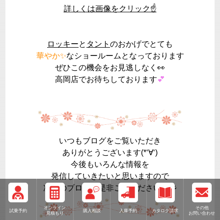
詳しくは画像をクリック☝
ロッキー
と
タント
のおかげでとても
華やか✨
なショールームとなっております
ぜひこの機会をお見逃しなく👀
高岡店でお待ちしております
💕
いつもブログをご覧いただき
ありがとうございます(*‘∀‘)
今後もいろんな情報を
発信していきたいと思いますので
次回のブログも是非ご覧ください☆彡
オンライン
その他
試乗予約
購入相談
入庫予約
カタログ請求
見積もり
お問い合わせ