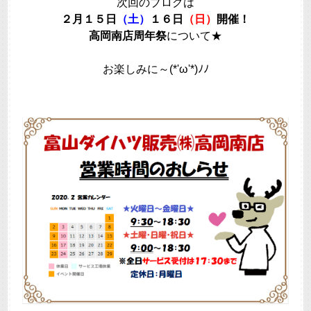
次回のブログは
２月１５日
（土）
１６日
（日）
開催！
高岡南店周年祭
について★
お楽しみに～(*'ω'*)ﾉﾉ