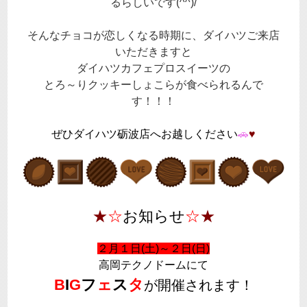
るらしいです(^^)/
そんなチョコが恋しくなる時期に、ダイハツご来店
いただきますと
ダイハツカフェプロスイーツの
とろ～りクッキーしょこらが食べられるんで
す！！！
ぜひダイハツ砺波店へお越しください
🚗
♥
★
☆
お知らせ
☆
★
２月１日(土)～２日(日)
高岡テクノドームにて
B
I
G
フ
ェ
ス
タ
が開催されます！