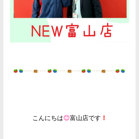
こんにちは
😊
富山店です
！