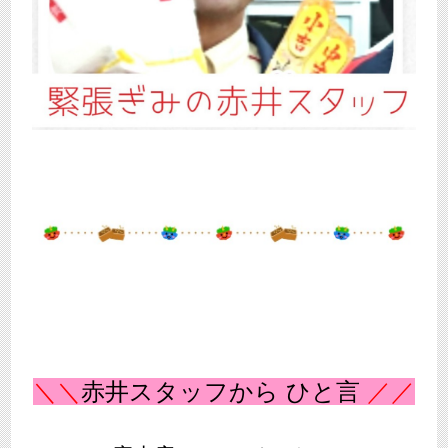
＼
＼
赤井スタッフから ひと言
／／