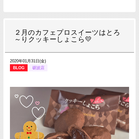
２月のカフェプロスイーツはとろ
～りクッキーしょこら💛
2020年01月31日(金)
BLOG
砺波店