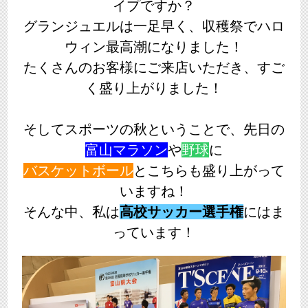
イプですか？
グランジュエルは一足早く、収穫祭でハロ
ウィン最高潮になりました！
たくさんのお客様にご来店いただき、すご
く盛り上がりました！
そしてスポーツの秋ということで、先日の
富山マラソン
や
野球
に
バスケットボール
とこちらも盛り上がって
いますね！
そんな中、私は
高校サッカー選手権
にはま
っています！