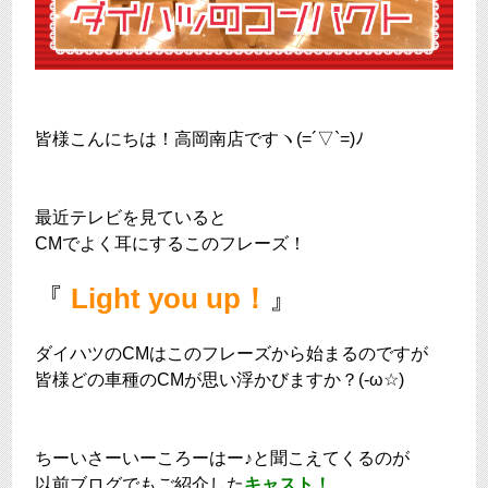
皆様こんにちは！高岡南店ですヽ(=´▽`=)ﾉ
最近テレビを見ていると
CMでよく耳にするこのフレーズ！
『
Light you up！
』
ダイハツのCMはこのフレーズから始まるのですが
皆様どの車種のCMが思い浮かびますか？(-ω☆)
ちーいさーいーころーはー♪と聞こえてくるのが
以前ブログでもご紹介した
キャスト！