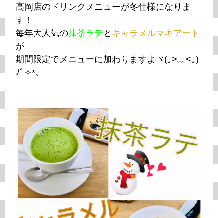
高岡店のドリンクメニューが冬仕様になりま
す！
毎年大人気の
抹茶ラテ
と
キャラメルマキアート
が
期間限定でメニューに加わりますよヾ(｡>﹏<｡)
ﾉﾞ✧*。