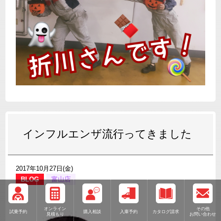
インフルエンザ流行ってきました
2017年10月27日(金)
BLOG
富山店
オンライン
その他
試乗予約
購入相談
入庫予約
カタログ請求
見積もり
お問い合わせ