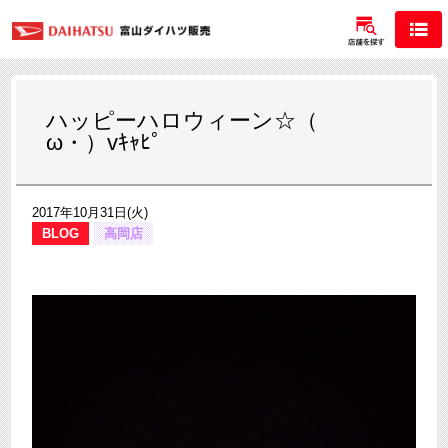
ハッピーハロウィーン☆（ゝ
ω・）vｷｬﾋﾟ
2017年10月31日(火)
BLOG
高岡店