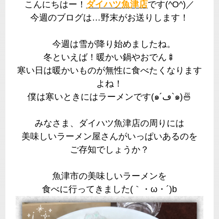
こんにちはー！
ダイハツ魚津店
です(^O^)／
今週のブログは…野末がお送りします！
今週は雪が降り始めましたね。
冬といえば！暖かい鍋やおでん🍢
寒い日は暖かいものが無性に食べたくなります
よね！
僕は寒いときにはラーメンです(๑´ڡ`๑)🍜
みなさま、ダイハツ魚津店の周りには
美味しいラーメン屋さんがいっぱいあるのを
ご存知でしょうか？
魚津市の美味しいラーメンを
食べに行ってきました(｀・ω・´)b