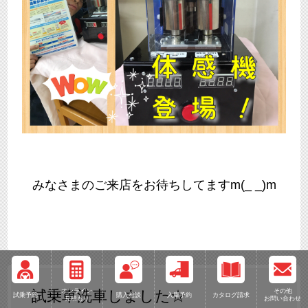
みなさまのご来店をお待ちしてますm(_ _)m
オンライン
その他
試乗車洗車しました☆
試乗予約
購入相談
入庫予約
カタログ請求
見積もり
お問い合わせ