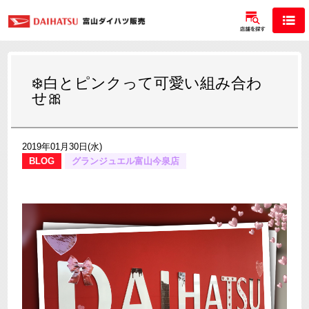
❄️白とピンクって可愛い組み合わ
せ🎀
2019年01月30日(水)
BLOG
グランジュエル富山今泉店