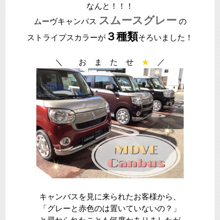
なんと！！！
スムースグレー
ムーヴキャンバス
の
３種類
ストライプスカラーが
そろいました！
＼ お ま た せ
★
／
キャンバスを見に来られたお客様から、
「グレーと赤色のは置いていないの？」