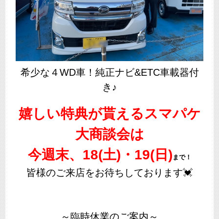
希少な４WD車！純正ナビ&ETC車載器付
き♪
嬉しい特典が貰えるスマパケ
大商談会は
今週末、18(土)・19(日)
まで！
皆様のご来店をお待ちしております💓
～臨時休業のご案内～