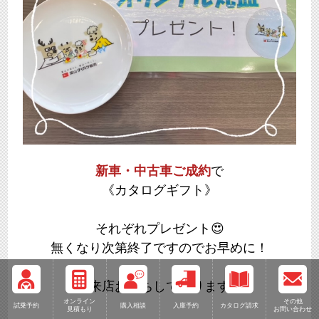
新車・中古車ご成約
で
《カタログギフト》
それぞれプレゼント😍
無くなり次第終了ですのでお早めに！
ご来店お待ちしております💛
オンライン
その他
試乗予約
購入相談
入庫予約
カタログ請求
見積もり
お問い合わせ