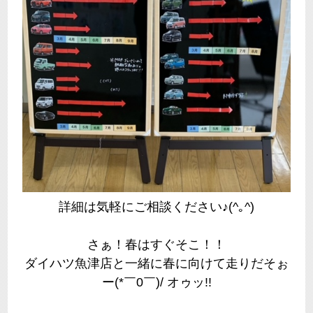
詳細は気軽にご相談ください♪(^｡^)
さぁ！春はすぐそこ！！
ダイハツ魚津店と一緒に春に向けて走りだそぉ
ー(*￣0￣)/ オゥッ!!