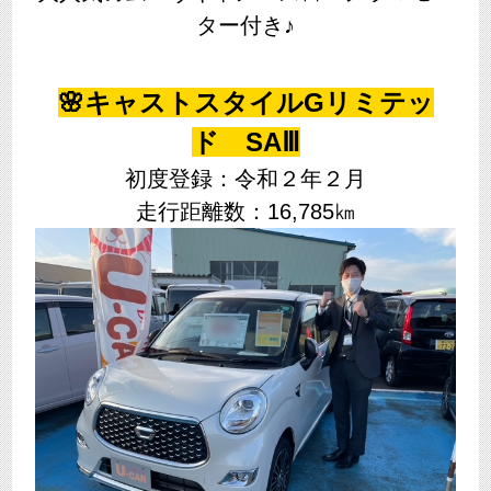
ター付き♪
🌸キャストスタイルGリミテッ
ド SAⅢ
初度登録：令和２年２月
走行距離数：16,785㎞