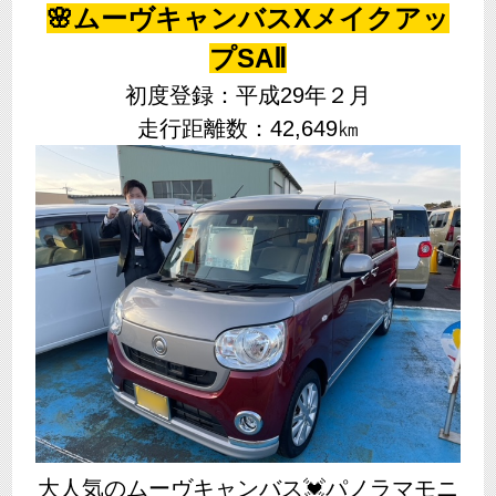
🌸ムーヴキャンバスXメイクアッ
プSAⅡ
初度登録：平成29年２月
走行距離数：42,649㎞
大人気のムーヴキャンバス💓パノラマモニ