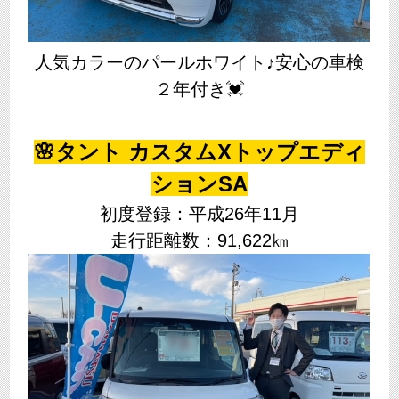
人気カラーのパールホワイト♪安心の車検
２年付き💓
🌸タント カスタムXトップエディ
ションSA
初度登録：平成26年11月
走行距離数：91,622㎞