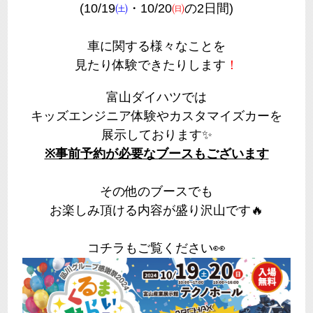
(10/19
㈯
・10/20
㈰
の2日間
)
車に関する様々なことを
見たり体験できたりします
！
富山ダイハツでは
キッズエンジニア体験やカスタマイズカーを
展示しております✨
※事前予約が必要なブースもございます
その他のブースでも
お楽しみ頂ける内容が盛り沢山です🔥
コチラもご覧ください👀