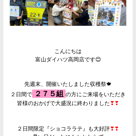
こんにちは
富山ダイハツ高岡店です😊
先週末、開催いたしました収穫祭🍁
２７５組
２日間で
の方にご来場をいただき
皆様のおかげで大盛況に終わりました
❣❣
２日間限定『ショコララテ』も大好評
❣❣