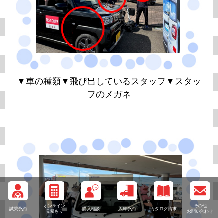
▼車の種類
▼飛び出しているスタッフ▼スタッ
フのメガネ
オンライン
その他
試乗予約
購入相談
入庫予約
カタログ請求
見積もり
お問い合わせ