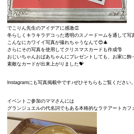
でこりん先生のアイデアに感激👏
冬らしくキラキラデコった透明のスノードームを通して写
こんなにカワイイ写真が撮れちゃうなんて😍🎄
さらにその写真を使用してクリスマスカードも作成🎅
おじいちゃんおばあちゃんにプレゼントしても、お家に飾って
素敵なカードが出来上がりました💝
Instagramにも写真掲載中です♪ぜひそちらもご覧ください
イベントご参加のママさんには
グランジュエルの代名詞でもある本格的なラテアートカフ