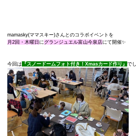
mamasky(ママスキー)さんとのコラボイベントを
月2回・木曜日
に
グランジュエル富山今泉店
にて開催✨
今回は
『スノードームフォト付き！Xmasカード作り』
で