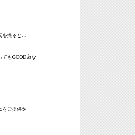
真を撮ると…
もGOOD👍な
。
ェをご提供☕