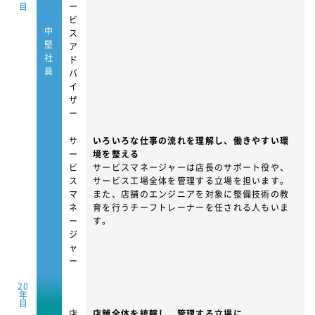
目
ー
ビ
中
ス
堅
ア
社
ド
員
バ
イ
ザ
ー
サ
いろいろな仕事の流れを理解し、働きやすい環
ー
境を整える
ビ
サービスマネージャーは店長のサポート役や、
ス
サービス工場全体を管理する立場を担います。
マ
また、店舗のエンジニアを対象に整備技術の教
ネ
育を行うチーフトレーナーを任される人もいま
ー
す。
ジ
ャ
ー
20
年
目
店
店舗全体を統轄し、管理する立場に