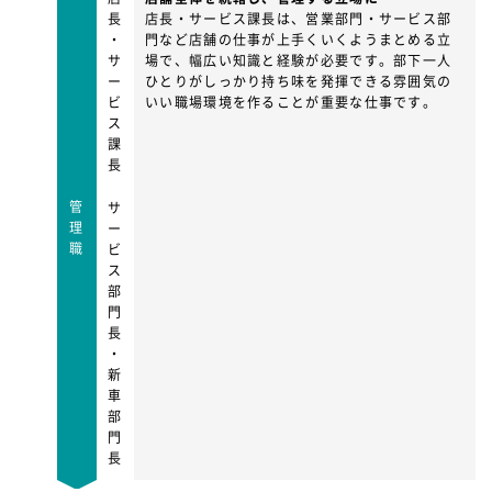
長
店長・サービス課長は、営業部門・サービス部
・
門など店舗の仕事が上手くいくようまとめる立
サ
場で、幅広い知識と経験が必要です。
部下一人
ー
ひとりがしっかり持ち味を発揮できる雰囲気の
ビ
いい職場環境を作ることが重要な仕事です。
ス
課
長
管
サ
理
ー
職
ビ
ス
部
門
長
・
新
車
部
門
長