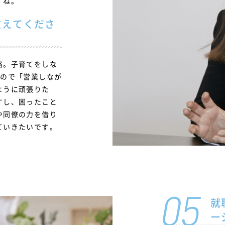
すね。
教えてくださ
路。子育てをしな
いので「営業しなが
ように頑張りた
すし、困ったこと
や同僚の力を借り
ていきたいです。
就
ー