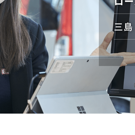
ロー
三島