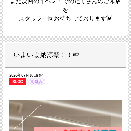
また次回のイベントでの
たくさんのご来店
を
スタッフ一同お待ちしております💓
いよいよ納涼祭！！🍉
2026年07月10日(金)
BLOG
高岡店