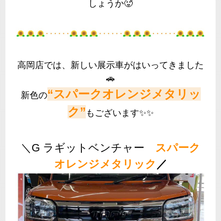
しょうか🥵
高岡店では、新しい展示車がはいってきました
🚗
“スパークオレンジメタリッ
新色の
ク”
もございます✨✨
＼G ラギットベンチャー
スパーク
オレンジメタリック
／