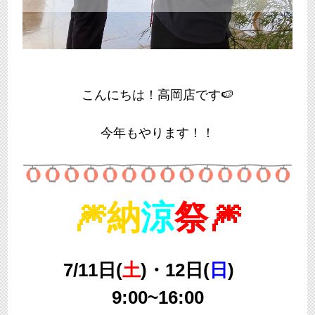
こんにちは！高岡店です🍉
今年もやります！！
🎆納
涼
祭🎆
7/11日(
土
)・12日(
日
)
9:00~16:00