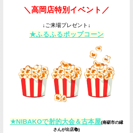
＼高岡店特別イベント／
↓ご来場プレゼント↓
★ふるふるポップコーン
★NIBAKOで射的大会＆古本屋
(南砺市の縁
さんが出店📚
)