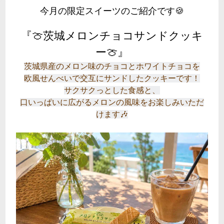
今月の限定スイーツのご紹介です🍪
『🍈茨城メロンチョコサンドクッキ
ー🍈』
茨城県産の
メロン味のチョコとホワイトチョコを
欧風せんべいで交互にサンドしたクッキーです！
サクサクっとした食感と、
口いっぱいに広がるメロンの風味をお楽しみいただ
けます🎶