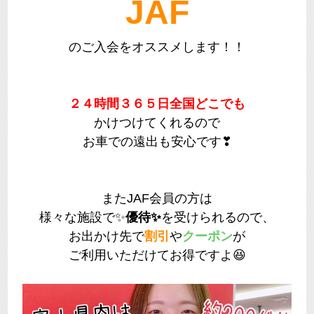
JAF
のご入会をオススメします！！
２４時間３６５日
全国どこでも
かけつけてくれるので
お車での遠出も安心です❣
またJAF会員の方は
様々な施設で✨
優待✨
を受けられるので、
お出かけ先で
割引
や
クーポン
が
ご利用いただけてお得ですよ😆