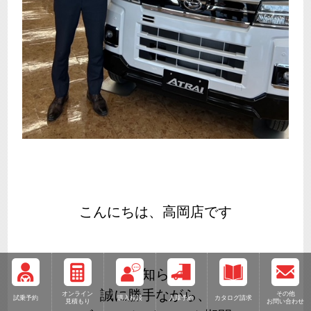
こんにちは、高岡店です
～お知らせ～
誠に勝手ながら、
オンライン
その他
試乗予約
購入相談
入庫予約
カタログ請求
見積もり
お問い合わせ