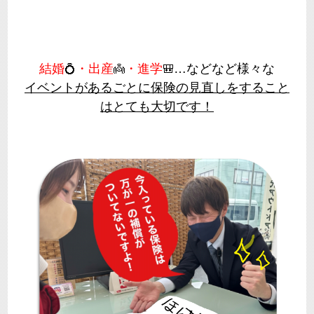
結婚
・出産
・進学
…などなど様々な
💍
👼
🎒
イベントがあるごとに保険の見直しをすること
はとても大切です！