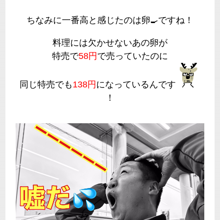
ちなみに一番高と感じたのは卵
ですね！
🍳
料理には欠かせないあの卵が
特売で
58円
で売っていたのに
同じ特売でも
138円
になっているんです
！