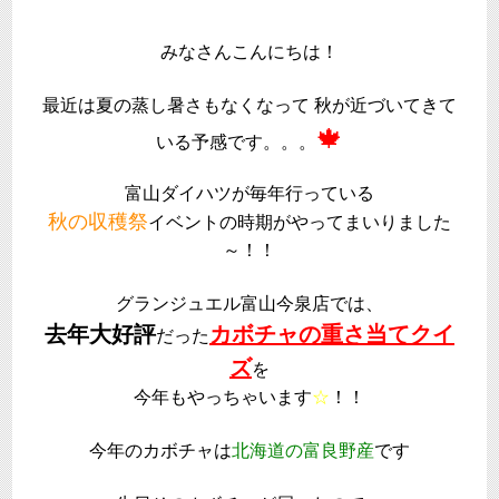
みなさんこんにちは！
最近は夏の蒸し暑さもなくなって 秋が近づいてきて
🍁
いる予感です。。。
富山ダイハツが毎年行っている
秋の収穫祭
イベントの時期がやってまいりました
～！！
グランジュエル富山今泉店では、
去年大好評
カボチャの重さ当てクイ
だった
ズ
を
今年もやっちゃいます
☆
！！
今年のカボチャは
北海道の富良野産
です