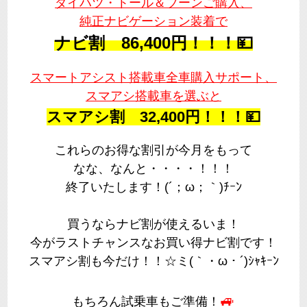
ダイハツ・トール＆ブーンご購入、
純正ナビゲーション装着で
ナビ割 86,400円！！！💴
スマートアシスト搭載車全車購入サポート、
スマアシ搭載車を選ぶと
スマアシ割 32,400円！！！💴
これらのお得な割引が今月をもって
なな、なんと・・・・！！！
終了いたします！(´；ω；｀)ﾁｰﾝ
買うならナビ割が使えるいま！
今がラストチャンスなお買い得ナビ割です！
スマアシ割も今だけ！！☆ミ(｀・ω・´)ｼｬｷｰﾝ
🚙
もちろん試乗車もご準備！