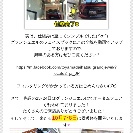
実は、仕組みは至ってシンプルでした(*´σｰ`)
グランジュエルのフェイスブックにこの全貌を動画でアップ
しておりますので、
興味のある方はぜひご覧ください!!
https://m.facebook.com/toyamadaihatsu.grandjewel/?
locale2=ja_JP
フィルタリングがかかっている方はごめんなさい(;O;)
さて、先週の23･24日はグランジュエルにてオータムフェア
が行われておりました！
たくさんのご来店ありがとうございました！！
10月7･8日
そしてそして、来たる
は収穫祭を開催いたしま
す
♥