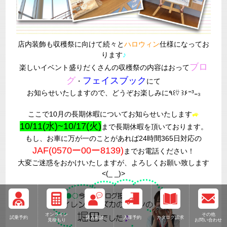
店内装飾も収穫祭に向けて続々と
ハロウィン
仕様になってお
ります
♪
ブロ
楽しいイベント盛りだくさんの収穫祭の内容はおって
グ
フェイスブック
・
にて
お知らせいたしますので、どうぞお楽しみに٩꒰⍢ ꒱۶⁼³₌₃
ここで10月の長期休暇についてお知らせいたします
🚙
10/11(水)~10/17(火)
まで長期休暇を頂いております。
もし、お車に万が一のことがあれば24時間365日対応の
JAF(0570ー00ー8139)
までお電話ください！
大変ご迷惑をおかけいたしますが、よろしくお願い致します
<(_ _)>
オンライン
その他
試乗予約
購入相談
入庫予約
カタログ請求
見積もり
お問い合わせ