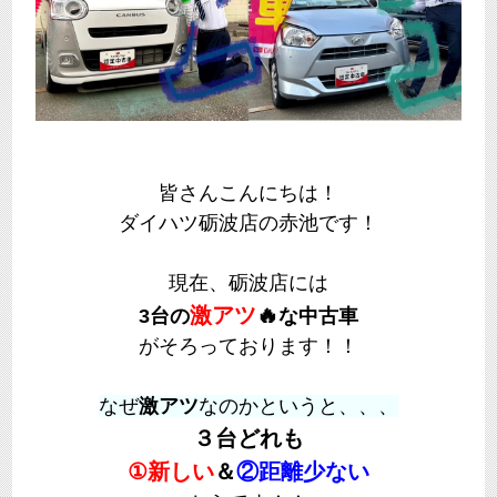
皆さんこんにちは！
ダイハツ砺波店の赤池です！
現在、砺波店には
激アツ
🔥
3台の
な中古車
がそろっております！！
なぜ
激アツ
なのかというと、、、
３台どれも
①新しい
＆
②距離少ない