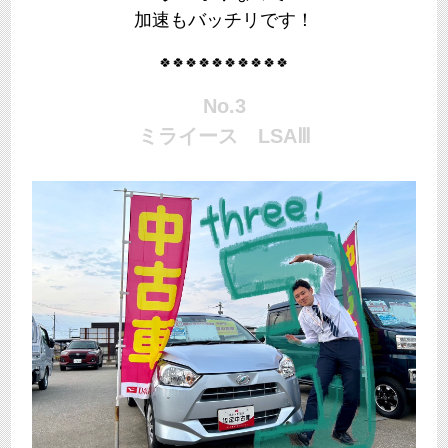
加速もバッチリです！
🍀🍀🍀🍀🍀🍀🍀🍀🍀🍀
No.3
ミライース LSAⅢ