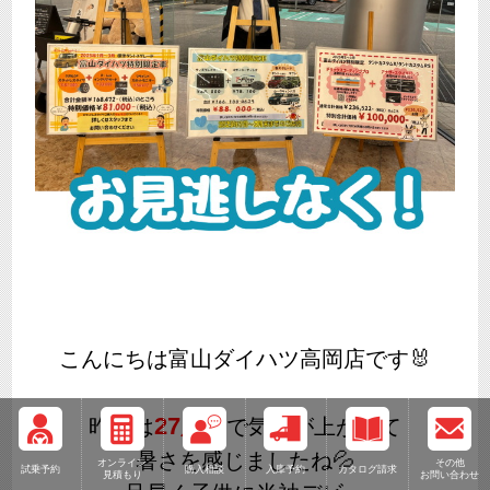
こんにちは富山ダイハツ高岡店です🐰
27度
昨日は
まで気温が上がって
暑さを感じましたね💦
オンライン
その他
試乗予約
購入相談
入庫予約
カタログ請求
見積もり
お問い合わせ