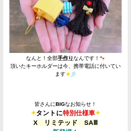
なんと！全部
手作り
なんです！
🐾
頂いたキーホルダーは今、携帯電話に付いてい
ます
★
彡
皆さんに
BIG
なお知らせ！
✦
タントに
特別仕様車
✦
X リミテッド SAⅢ