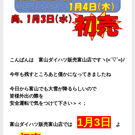
こんばんは 富山ダイハツ販売富山店ですヽ(=´▽`=)ﾉ
今年も残すところあと僅かになってきましたね
今日から富山でも大雪が降るらしいので
皆様外出の際を
安全運転で気をつけて下さい＞＜；
1月3日
富山ダイハツ販売富山店では
よ