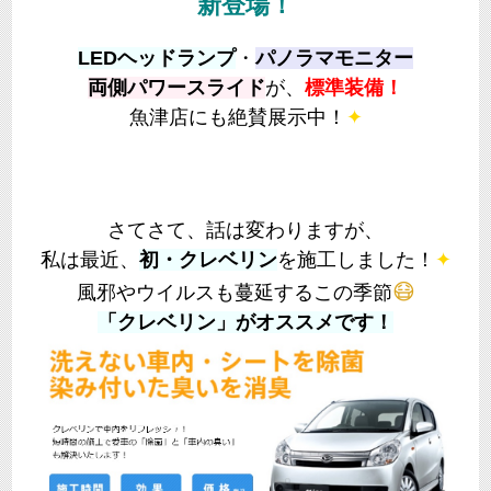
新登場！
LEDヘッドランプ
・
パノラマモニター
両側パワースライド
が、
標準装備！
魚津店にも絶賛展示中！
✦
さてさて、話は変わりますが、
私は最近、
初・クレベリン
を施工しました！
✦
😷
風邪やウイルスも蔓延するこの季節
「クレベリン」がオススメです！