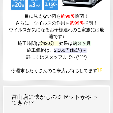
目に見えない菌を
約99％
除菌！
さらに、ウイルスの作用を
約99％
抑制！
ウイルスが気になるお子様連れのご家族には最
適です♪
施工時間は
約20分
効果は
約３ヶ月
！
施工価格は、
2,160円(税込)～
詳しくはスタッフまで～(*^^*)
今週末もたくさんのご来店お待ちしてます
👋
富山店に懐かしのミゼットがやっ
てきた!?