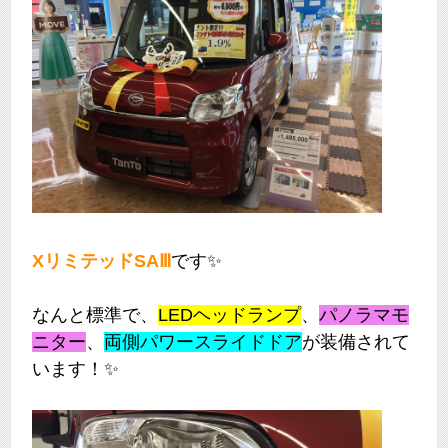
XリミテッドSAⅢ
です✨
なんと標準で、
LEDヘッドランプ
、
パノラマモ
ニター
、
両側パワースライドドア
が装備されて
います！✨