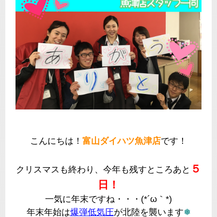
こんにちは！
富山ダイハツ魚津店
です！
５
クリスマスも終わり、今年も残すところあと
日！
一気に年末ですね・・・(*´ω｀*)
年末年始は
爆弾低気圧
が北陸を襲います
❅