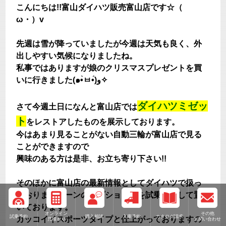
こんにちは!!富山ダイハツ販売富山店です☆（ゝ
ω・）v
先週は雪が降っていましたが今週は天気も良く、外
出しやすい気候になりましたね。
私事ではありますが娘のクリスマスプレゼントを買
いに行きました(๑•̀ㅂ•́)و✧
ダイハツミゼッ
さて今週土日になんと富山店では
ト
をレストアしたものを展示しております。
今はあまり見ることがない自動三輪が富山店で見る
ことができますので
興味のある方は是非、お立ち寄り下さい!!
そのほかに富山店の最新情報としてダイハツで扱っ
ておりますブーンのオプション車を試乗車として置
いております。
オンライン
その他
試乗予約
購入相談
入庫予約
カタログ請求
カッコイイスポーツタイプと仕上がっておりますの
見積もり
お問い合わせ