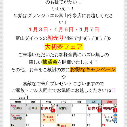
のも捨てがたい…
いいえ！！
年始はグランジュエル富山今泉店にお越しくださ
い！
１月３日・１月６日・１月７日
初売り
富山ダイハツの
開催です٩( ´◡` )( ´◡` )۶
「
大初夢フェア
」
ご来場いただいたお客様全員にハズレ無しの
抽選会
嬉しい
を開催いたします！
お得なキャンペーン
その他、お車をご検討の方に
や
素敵なご来店プレゼントございますので
ご家族・ご友人同士でお気軽にお越しくださいね
♡