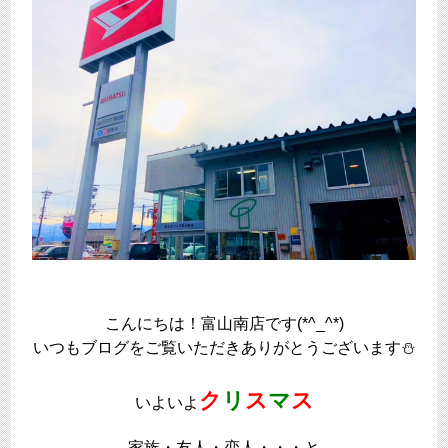
こんにちは！富山南店です(*^_^*)
いつもブログをご覧いただきありがとうございます⛄
ク
リ
ス
マ
ス
いよいよ
家族・友人・恋人・・・と