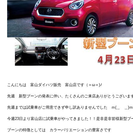
こんにちは 富山ダイハツ販売 富山店です（＝ω＝)ﾉ
先週 新型ブーンの発表に伴い、たくさんのご来店ありがとうございます
先週までは試乗車がご用意できず申し訳ありませんでした ｍ(＿ ＿)ｍ
今週23日より富山店に試乗車がやってきました！！是非是非皆様新型ブ
ブーンの特徴としては カラーバリエーションの豊富さです