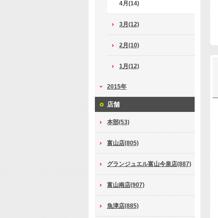
4月(14)
3月(12)
2月(10)
1月(12)
2015年
店舗
本部(53)
富山店(805)
グランジュエル富山今泉店(887)
富山南店(907)
魚津店(885)