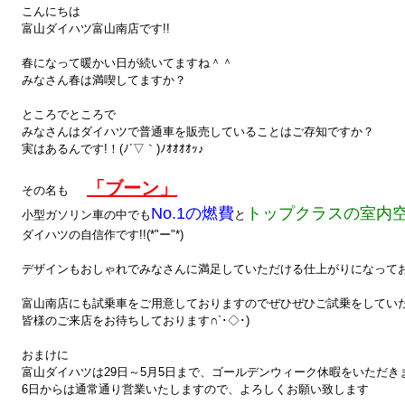
こんにちは
富山ダイハツ富山南店です!!
春になって暖かい日が続いてますね＾＾
みなさん春は満喫してますか？
ところでところで
みなさんはダイハツで普通車を販売していることはご存知ですか？
実はあるんです!！(ﾉ´▽｀)ﾉｵｵｵｵｯ♪
「ブーン」
その名も
No.1の燃費
トップクラスの室内
小型ガソリン車の中でも
と
ダイハツの自信作です!!(*"ー"*)
デザインもおしゃれでみなさんに満足していただける仕上がりになってお
富山南店にも試乗車をご用意しておりますのでぜひぜひご試乗をしてい
皆様のご来店をお待ちしております∩`･◇･)
おまけに
富山ダイハツは29日～5月5日まで、ゴールデンウィーク休暇をいただき
6日からは通常通り営業いたしますので、よろしくお願い致します