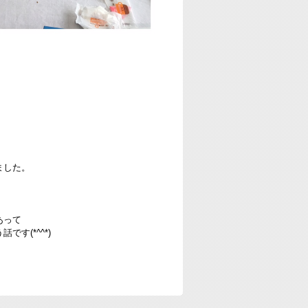
ました。
あって
す(*^^*)