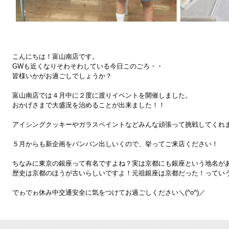
こんにちは！富山南店です。
GWも近くなりそわそわしている今日このごろ・・
皆様いかがお過ごしでしょうか？
富山南店では４月中に２度に渡りイベントを開催しました。
おかげさまで大盛況を治めることが出来ました！！
アイシングクッキーやガラスペイントなどみんな頑張って挑戦してくれ
５月からも新企画をバンバン出しいくので、挙ってご来店ください！
ちなみに東京の銀座って有名ですよね？実は京都にも銀座という地名が
歴史は京都のほうが古いらしいですよ！元祖銀座は京都だった！っていう話で
でゎでゎ休み中交通安全に気をつけてお過ごしください＼(^o^)／