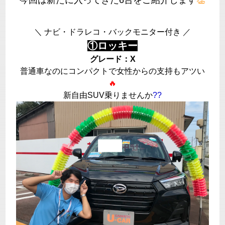
今回は新たに入ってきた6台をご紹介します
👏
＼ ナビ・ドラレコ・バックモニター付き ／
①ロッキー
グレード：X
普通車なのにコンパクトで女性からの支持もアツい
🔥
新自由SUV乗りませんか
??