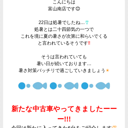
こんにちは
富山南店です😊
22日は処暑でしたね…
🎐
処暑とは二十四節気の一つで
これを境に夏の暑さが次第に和らいでくる
と言われているそうです
‼
そうは言われていても
暑い日が続いております…
暑さ対策バッチリで過ごしていきましょう
☀
新たな中古車やってきましたーー
ー!!!