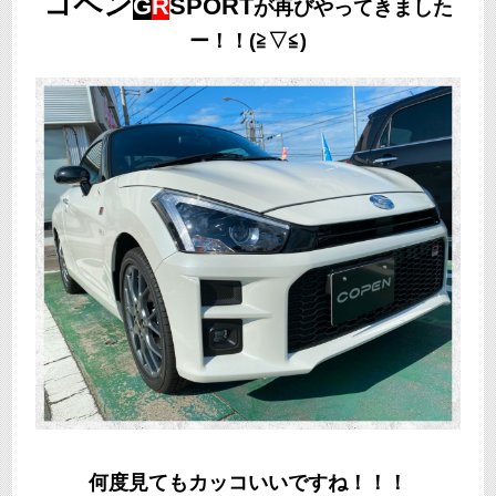
コペン
G
R
SPORT
が再びやってきました
ー！！(≧▽≦)
何度見てもカッコいいですね！！！