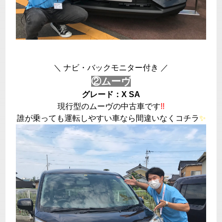
＼ ナビ・バックモニター付き ／
②ムーヴ
グレード：X SA
現行型のムーヴの中古車です
!!
誰が乗っても運転しやすい車なら間違いなくコチラ
✨