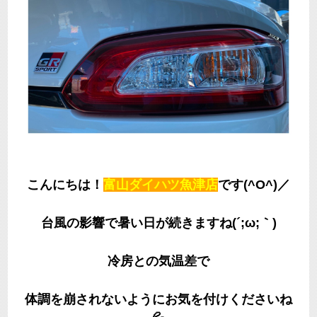
こんにちは！
富山ダイハツ魚津店
です(^O^)／
台風の影響で暑い日が続きますね(´;ω;｀)
冷房との気温差で
体調を崩されないようにお気を付けくださいね