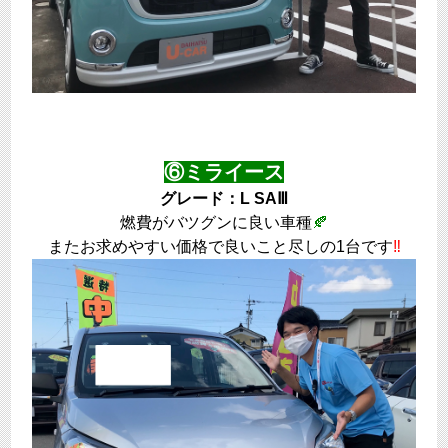
⑥ミライース
グレード：L SAⅢ
燃費がバツグンに良い車種
🍂
またお求めやすい価格で良いこと尽しの1台です
‼