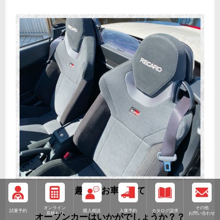
趣味のお車として
オンライン
その他
試乗予約
購入相談
入庫予約
カタログ請求
見積もり
お問い合わせ
オープンカーはいかがでしょうか？？