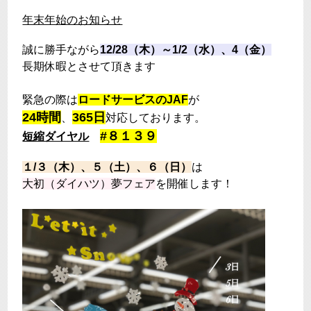
年末年始のお知らせ
誠に勝手ながら
12/28（木）～1/2（水）、4（金）
長期休暇とさせて頂きます
緊急の際は
ロードサービスのJAF
が
24時間
365日
、
対応しております。
#８１３９
短縮ダイヤル
１/３（木）、５（土）、６（日）
は
大初（ダイハツ）夢フェア
を開催します！