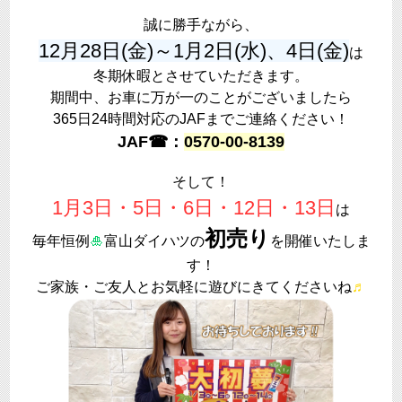
誠に勝手ながら、
12月28日(金)～1月2日(水)、4日(金)
は
冬期休暇とさせていただきます。
期間中、お車に万が一のことがございましたら
365日24時間対応のJAFまでご連絡ください！
JAF☎：
0570-00-8139
そして！
1月3日・5日・6日・12日・13日
は
初売り
毎年恒例
🎍
富山ダイハツの
を開催いたしま
す！
ご家族・ご友人とお気軽に遊びにきてくださいね
♬