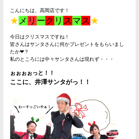
こんにちは、高岡店です！
★
メ
リ
ー
ク
リ
ス
マ
ス
★
今日はクリスマスですね！
皆さんはサンタさんに何かプレゼントをもらいまし
たか❤？
私のところには中々サンタさんは現れず・・・
ぉぉぉぉっと！！
ここに、井澤サンタがっ！！