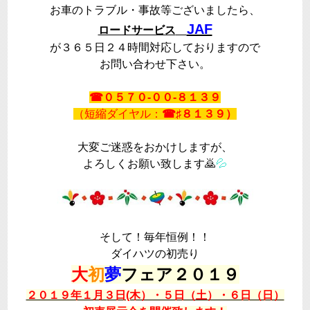
お車のトラブル・事故等ございましたら、
JAF
ロードサービス
が３６５日２４時間対応しておりますので
お問い合わせ下さい。
☎０５７０-００-８１３９
（短縮ダイヤル：
☎♯８１３９）
大変ご迷惑をおかけしますが、
よろしくお願い致します🙇
💦
そして！毎年恒例！！
ダイハツの初売り
大
初
夢
フェア２０１９
２０１９年１月３日(木）・５日（土）・６日（日）