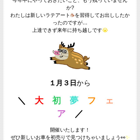
今年中にやっておきたいこと、もう残っていません
か?
わたしは新しいラテアート
☕
を習得してお出ししたか
ったのですが…
上達できず来年に持ち越しです
😭
１月３日
から
＼
大
初
夢
フ
ェ
ア
／
開催いたします！
ぜひ新しいお車を初売りで見つけちゃいましょう👀
✨