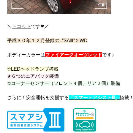
＼
トコット
です❤／
平成３０年１２月登録のL”SAⅢ”２WD
ボディーカラーは
ファイアークオーツレッド
です♪
✩LEDヘッドランプ搭載
★６つのエアバック装備
✩コーナーセンサー（フロント４個、リア２個）装備
さらに！安全運転を支援する
「スマートアシストⅢ」
搭載