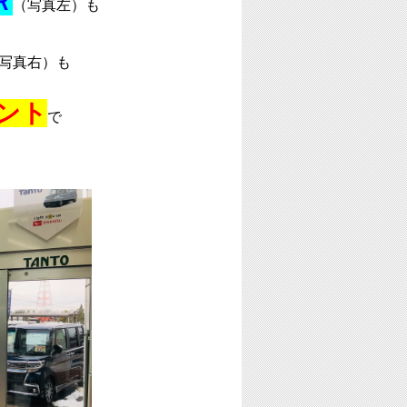
Ｒ
（写真左）も
写真右）も
ント
で