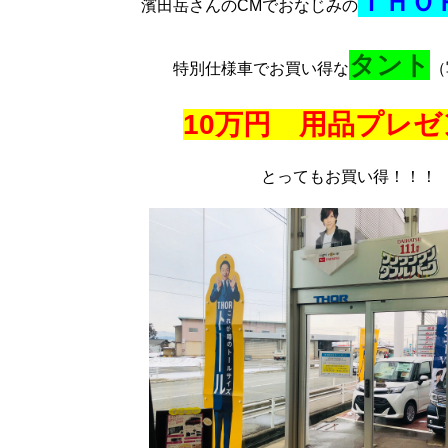
ＴＨＯ
濱田岳さんのCMでおなじみの
タント
特別仕様車でお買い得な
（
10万円 用品プレゼ
とってもお買い得！！！