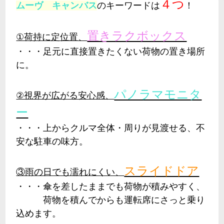
４つ
ムーヴ キャンバス
のキーワードは
！
置きラクボックス
①荷持に定位置、
・・・足元に直接置きたくない荷物の置き場所
に。
パノラマモニタ
②視界が広がる安心感、
ー
・・・上からクルマ全体・周りが見渡せる、不
安な駐車の味方。
スライドドア
③雨の日でも濡れにくい、
・・・傘を差したままでも荷物が積みやすく、
荷物を積んでからも運転席にさっと乗り
込めます。