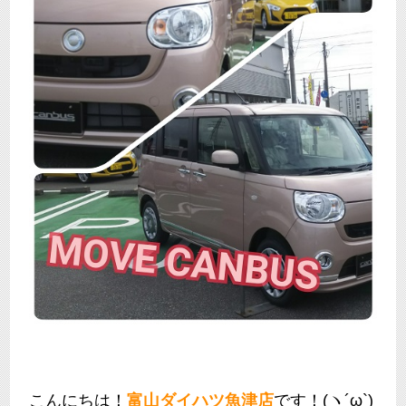
こんにちは！
富山ダイハツ魚津店
です！(ヽ´ω`)