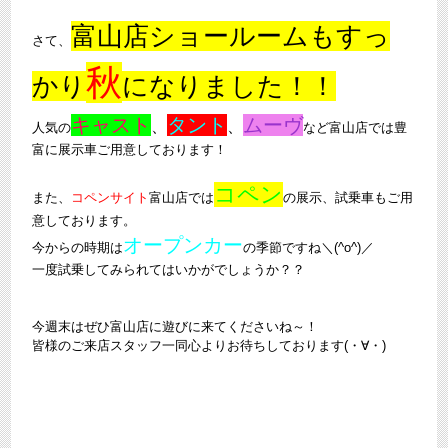
富山店ショールームもすっ
さて、
秋
かり
になりました！！
キャスト
タント
ムーヴ
、
、
人気の
など富山店では豊
富に展示車ご用意しております！
コペン
また、
コペンサイト
富山店では
の展示、試乗車もご用
意しております。
オープンカー
今からの時期は
の季節ですね＼(^o^)／
一度試乗してみられてはいかがでしょうか？？
今週末はぜひ富山店に遊びに来てくださいね～！
皆様のご来店スタッフ一同心よりお待ちしております(・∀・)