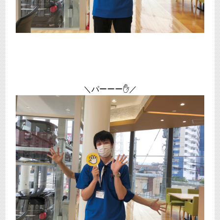
＼パーーー✋／