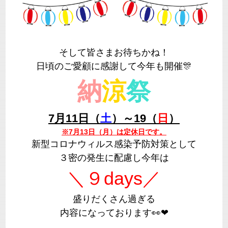
そして皆さまお待ちかね！
日頃のご愛顧に感謝して今年も開催🎊
納
涼
祭
7月11日（
土
）～19（
日
）
※7月13日（月）は定休日です。
新型コロナウィルス感染予防対策として
３密の発生に配慮し今年は
＼９days／
盛りだくさん過ぎる
内容になっております👀❤