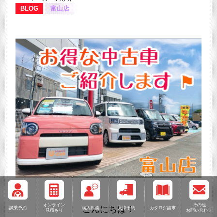
BLOG
富山店
オンライン
その他
こんにちは！
試乗予約
購入相談
入庫予約
カタログ請求
見積もり
お問い合わせ