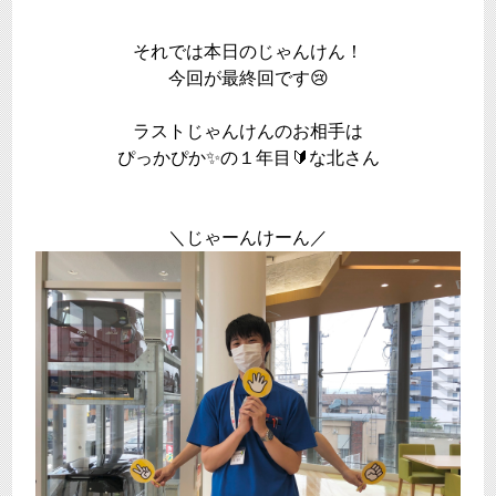
それでは本日のじゃんけん！
今回が最終回です😢
ラストじゃんけんのお相手は
ぴっかぴか✨の１年目🔰な北さん
＼じゃーんけーん／