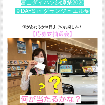
富山ダイハツ納涼祭2020
９DAYS in グランジュエル💎
何があたるか当日までのお楽しみ！
【応募式抽選会】