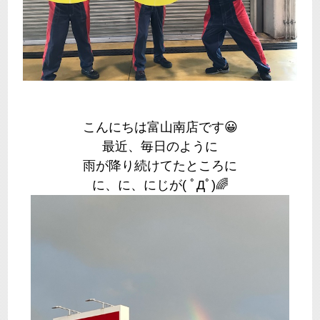
こんにちは富山南店です😀
最近、毎日のように
雨が降り続けてたところに
に、に、にじが( ﾟДﾟ)🌈