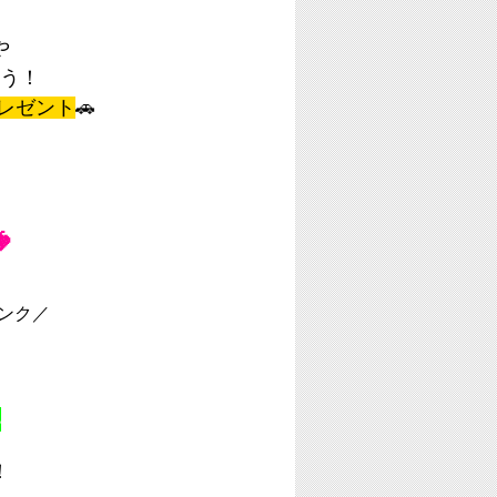
や
う！
レゼント
🚗

ンク／

い
！