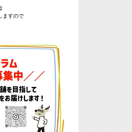
は
しますので