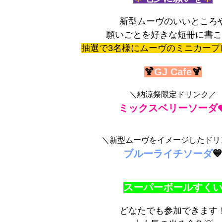
新型ムーヴのいいところ
願いごとを好きな短冊に書こ
抽選で3名様にムーヴのミニカープ
🍹
GJ Cafe
🍹
＼納涼祭限定ドリンク／
ミックスベリーソーダ
＼新型ムーヴをイメージしたドリ
ブルーライチソーダ

スーパーボールすく
どなたでも参加できます