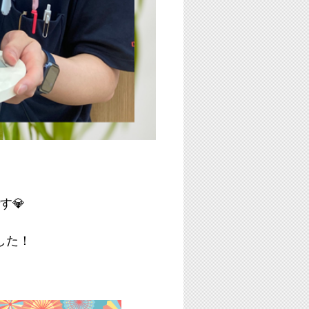
す💎
した！