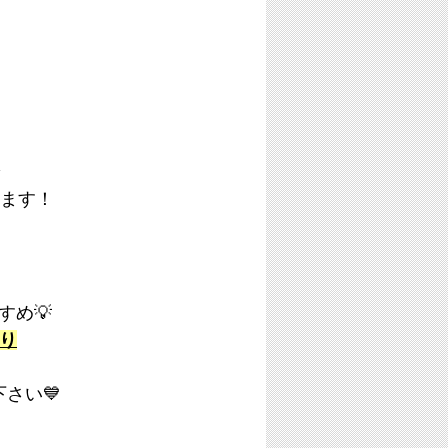
ます！
すめ💡
り
さい💙