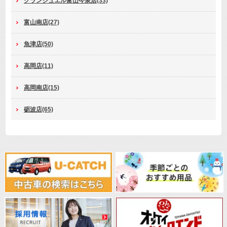
グランジュエル富山今泉店(33)
富山南店(27)
魚津店(50)
高岡店(11)
高岡南店(15)
砺波店(65)