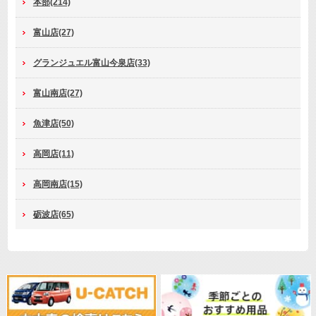
本部(214)
富山店(27)
グランジュエル富山今泉店(33)
富山南店(27)
魚津店(50)
高岡店(11)
高岡南店(15)
砺波店(65)