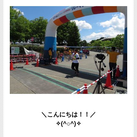
＼こんにちは！！／
✧(^○^)✧