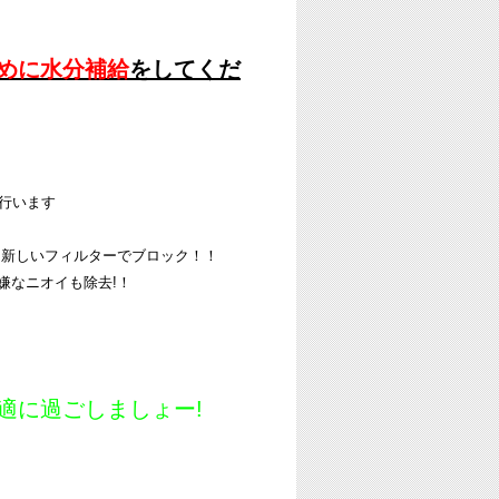
めに水分補給
をしてくだ
を行います
を新しいフィルターでブロック！！
嫌なニオイも除去!！
適に過ごしましょー!