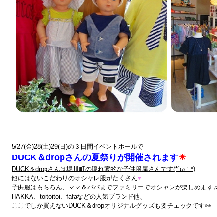
5/27(金)28(土)29(日)の３日間イベントホールで
DUCK＆dropさんの夏祭りが開催されます
☀
DUCK＆dropさんは堀川町の隠れ家的な子供服屋さんです(*´ω｀*)
他にはないこだわりのオシャレ服がたくさん
♥
子供服はもちろん、ママ＆パパまでファミリーでオシャレが楽しめます
HAKKA、toitoitoi、fafaなどの人気ブランド他、
ここでしか買えないDUCK＆dropオリジナルグッズも要チェックです👀