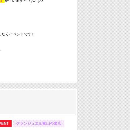
】
を行います～ヾ('ω`*)ﾉｼ
だくイベントです♪
？
VENT
グランジュエル富山今泉店