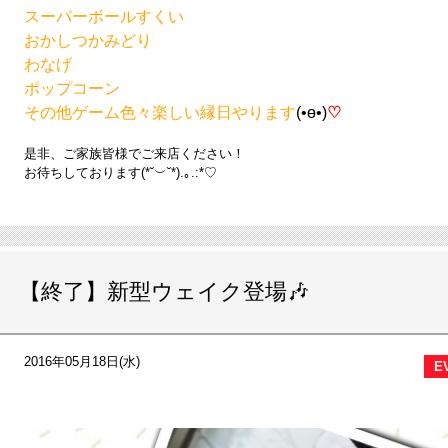
スーパーボールすくい
おかしつかみどり
わなげ
ポップコーン
その他ゲーム色々楽しい縁日やります
(•ө•)
♡
是非、ご家族皆様でご来店ください！
お待ちしております(*˘︶˘*).｡.:*♡
【終了】新型ウェイク登場🎶
2016年05月18日(水)
E