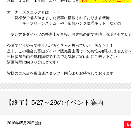
【オーナーズクリニック
本日 １１時 １４時 より 好評につき
オーナーズクニックとは・・・
皆様がご購入頂きました愛車に搭載されております機能
キーフリーシステム や 応急パンク修理キット などの
使い方をダイハツの整備士が直接、お客様の前で実演・説明させていた
今までどうやって使うんだろう？っと思っていた あなた！！
是非、この機会に富山ダイハツ販売富山店でそのお悩み解決しませんか
当日参加自由の無料講習ですのでお気軽に富山店にご来店下さい。
講習時間は約３０分ほどです♪
皆様のご来店を富山店スタッフ一同心よりお待ちしております
【終了】5/27～29のイベント案内
2016年05月20日(金)
E