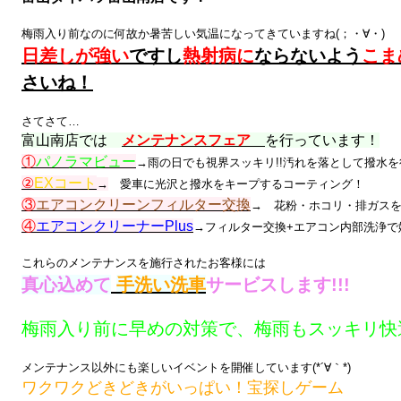
梅雨入り前なのに何故か暑苦しい気温になってきていますね(；・∀・)
日差しが強い
ですし
熱射病に
ならないよう
こま
さいね！
さてさて…
富山南店では
メンテナンスフェア
を行っています！
①
パノラマビュー
→雨の日でも視界スッキリ!!汚れを落として撥水
②
EXコート
→
愛車に光沢と撥水をキープするコーティング！
③
エアコンクリーンフィルター交換
→ 花粉・ホコリ・排ガス
④
エアコンクリーナーPlus
→フィルター交換+エアコン内部洗浄で
これらのメンテナンスを施行されたお客様には
真心込めて
手洗い洗車
サービスします!!!
梅雨入り前に早めの対策で、梅雨もスッキリ快
メンテナンス以外にも楽しいイベントを開催しています(*´∀｀*)
ワクワクどきどきがいっぱい！宝探しゲーム