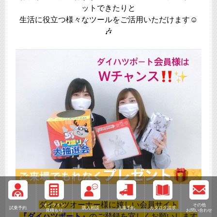
ットできたりと
生活に役立つ様々なツールをご活用いただけます☺
🎶
ダイハツオーナー様に嬉しい会員サイト
オンライン
その他
試乗予約
購入相談
入庫予約
カタログ請求
見積もり
お問い合わせ
『ダイハツポート』
のご登録を宜しくお願いします