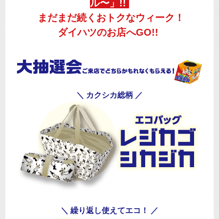
ル〜」!!
まだまだ続くおトクなウィーク！
ダイハツのお店へGO!!
＼ カクシカ総柄 ／
＼ 繰り返し使えてエコ！ ／