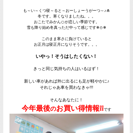
も～い～くつ寝～ると～おーしょーうがーつ～♪🎍
冬です。寒くなりましたね。。。
おこたでみかん🍊が恋しい季節です。
雪も降り始め冬真っただ中って感じです❄⛄❄
このまま寒さに負けていると
お正月は寝正月になりそうです。。。
いやっ！そうはしたくない！
きっと同じ気持ちの人はいるはず！
新しい車があれば外に出るにも足が軽やかに♪
それじゃあ車を買わなきゃ!!!
そんなあなたに！
今年最後
お買い得情報❕❕
の
です