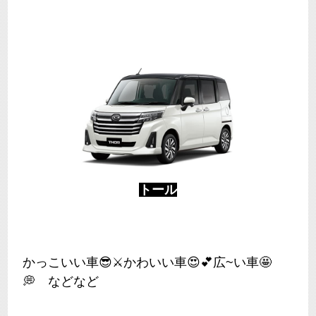
トール
かっこいい車😎⚔かわいい車😍💕広~い車🤩
💭 などなど