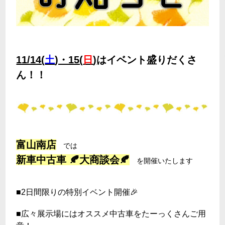
11/14(
土
)・15(
日
)
はイベント盛りだくさ
ん！！
富山南店
では
新車中古車 🍂大商談会🍂
を開催いたします
■2日間限りの特別イベント開催🎉
■広々展示場にはオススメ中古車をたーっくさんご用