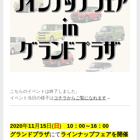
こちらのイベントは終了しました。
イベント当日の様子は
コチラからご覧になれます
→
2020
年
11
月
15
日(
日
)
10：00～16：00
グランドプラザ
にて
ラインナップフェアを開催