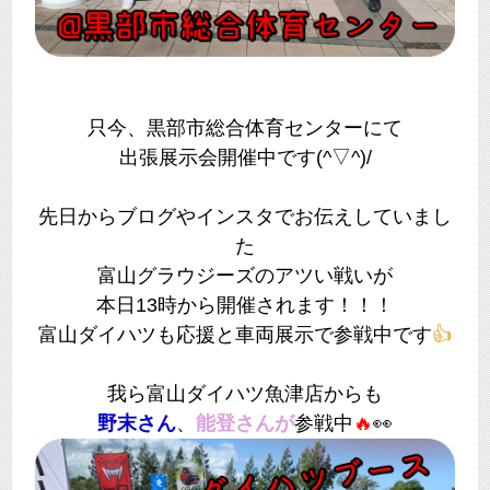
只今、黒部市総合体育センターにて
出張展示会開催中です(^▽^)/
先日からブログやインスタでお伝えしていまし
た
富山グラウジーズのアツい戦いが
本日13時から開催されます！！！
富山ダイハツも応援と車両展示で参戦中です
👍
我ら富山ダイハツ魚津店からも
野末さん
、
能登さんが
参戦中
🔥
👀