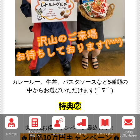
カレールー、牛丼、パスタソースなど5種類の
中からお選びいただけます(⌒∇⌒)
特典②
大人気お得キャンペーン最終月！！
オンライン
その他
試乗予約
購入相談
入庫予約
カタログ請求
🔥用品10万円キャンペーン🔥
見積もり
お問い合わせ