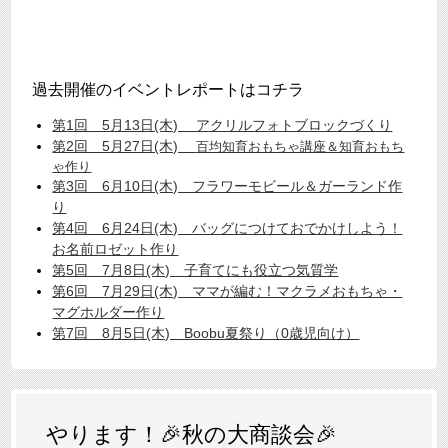
過去開催のイベントレポートはコチラ
第1回 5月13日(木) アクリルフォトブロックづくり
第2回 5月27日(木)
百均知育おもちゃ講座＆知育おもち
ゃ作り
第3回 6月10日(木) フラワーモビール＆ガーランド作
り
第4回 6月24日(木) バッグにつけておでかけしよう！
お名前ロゼット作り
第5回 7月8日(木) 子育てにも役立つ気質学
第6回 7月29日(木) ママが編む！マクラメおもちゃ・
マグホルダー作り
第7回 8月5日(木) Boobu夏祭り（0歳児向け）
やります！🎉秋の大商談会🎉