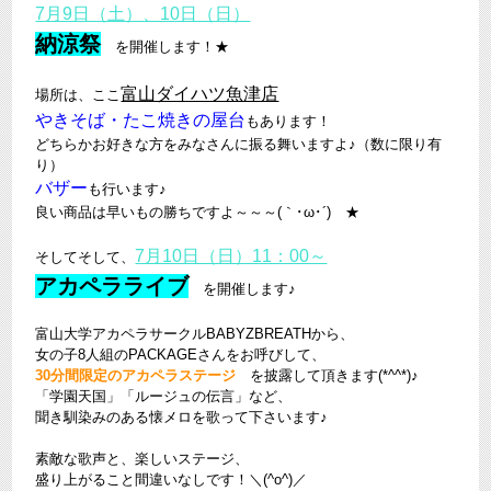
7月9日（土）、10日（日）
納涼祭
を開催します！★
富山ダイハツ魚津店
場所は、ここ
やきそば・たこ焼きの屋台
もあります！
どちらかお好きな方をみなさんに振る舞いますよ♪（数に限り有
り）
バザー
も行います♪
良い商品は早いもの勝ちですよ～～～(｀･ω･´)ゞ★
7月10日（日）11：00～
そしてそして、
アカペラライブ
を開催します♪
富山大学アカペラサークルBABYZBREATHから、
女の子8人組のPACKAGEさんをお呼びして、
30分間限定のアカペラステージ
を披露して頂きます(*^^*)♪
「学園天国」「ルージュの伝言」など、
聞き馴染みのある懐メロを歌って下さいます♪
素敵な歌声と、楽しいステージ、
盛り上がること間違いなしです！＼(^o^)／