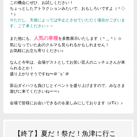
この機会にぜひ、お試しください！
ちょっとしたアトラクションみたいで、おもしろいですよ（＾◇
＾）
※ただし、天候によっては中止とさせていただく場合がございま
す、ご了承ください＞＜
人気の車種
また他にも、
を多数展示いたします（＾＿＾）☆
気になっていたあのクルマも見られるかもしれません！
お気軽にお立ち寄りください♪
なんと今年は、会場ゲストとしてお笑い芸人のニッチェさんが来
られるとか！
盛り上がりそうですね〜＠ 'ェ' ＠
富山ダイハツも負けじとイベントを盛り上げますので、みなさま
遊びに来てくださいねーー♪
会場で皆様にお会いできるのを楽しみにしております（≧∇≦）♪
【終了】夏だ！祭だ！魚津に行こ