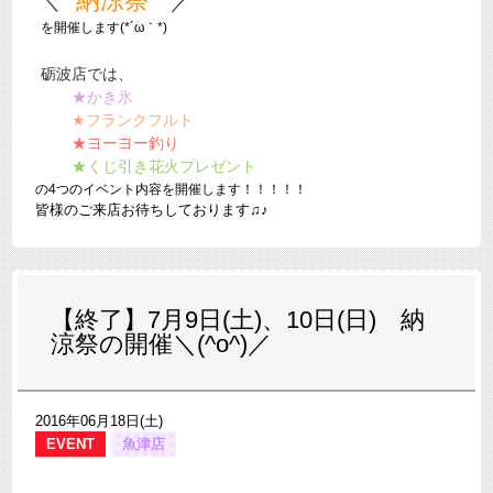
納涼祭
／
＼
を開催します(*´ω｀*)
砺波店では、
★
かき氷
★
フランクフルト
★
ヨーヨー釣り
★
くじ引き花火プレゼント
の4つのイベント内容を開催します！！！！！
皆様のご来店お待ちしております♫♪
【終了】7月9日(土)、10日(日) 納
涼祭の開催＼(^o^)／
2016年06月18日(土)
EVENT
魚津店