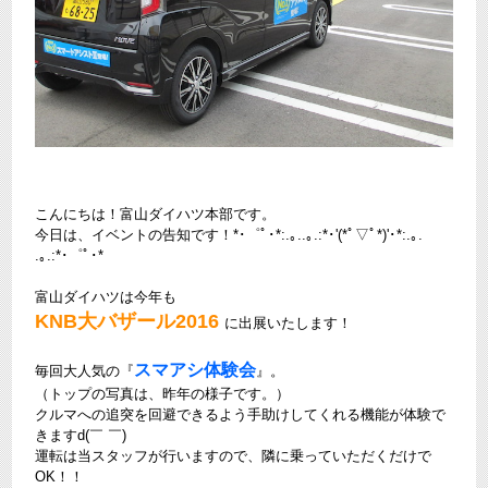
こんにちは！富山ダイハツ本部です。
今日は、イベントの告知です！*･゜ﾟ･*:.｡..｡.:*･'(*ﾟ▽ﾟ*)'･*:.｡.
.｡.:*･゜ﾟ･*
富山ダイハツは今年も
KNB大バザール2016
に出展いたします！
スマアシ体験会
毎回大人気の『
』。
（トップの写真は、昨年の様子です。）
クルマへの追突を回避できるよう手助けしてくれる機能が体験で
きますd(￣ ￣)
運転は当スタッフが行いますので、隣に乗っていただくだけで
OK！！