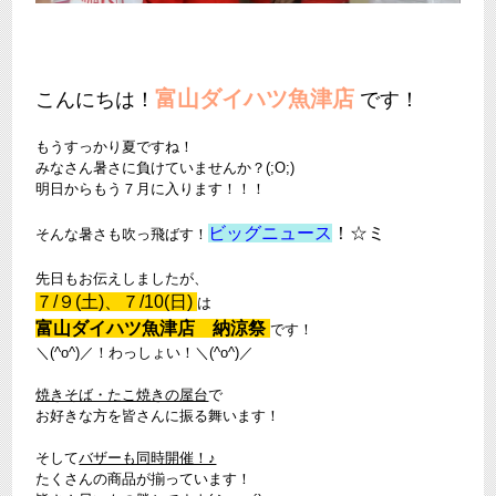
富山ダイハツ魚津店
こんにちは！
です！
もうすっかり夏ですね！
みなさん暑さに負けていませんか？(;O;)
明日からもう７月に入ります！！！
ビッグニュース
！☆ミ
そんな暑さも吹っ飛ばす！
先日もお伝えしましたが、
７/９(土)、７/10(日)
は
富山ダイハツ魚津店 納涼祭
です！
＼(^o^)／！わっしょい！＼(^o^)／
焼きそば・たこ焼きの屋台
で
お好きな方を皆さんに振る舞います！
そして
バザーも同時開催！♪
たくさんの商品が揃っています！