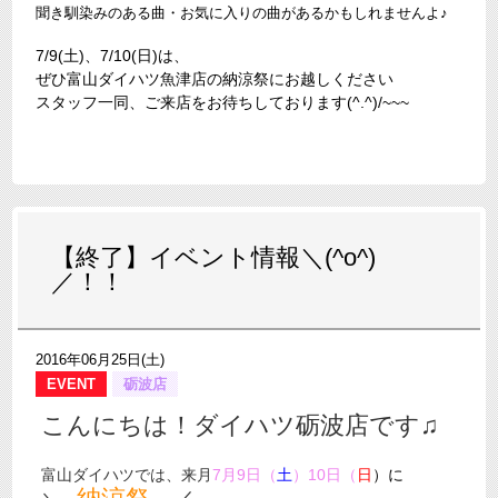
聞き馴染みのある曲・お気に入りの曲があるかもしれませんよ♪
7/9(土)、7/10(日)は、
ぜひ富山ダイハツ魚津店の納涼祭にお越しください
スタッフ一同、ご来店をお待ちしております(^.^)/~~~
【終了】イベント情報＼(^o^)
／！！
2016年06月25日(土)
EVENT
砺波店
こんにちは！ダイハツ砺波店です
♫
富山ダイハツでは、来月
7
月
9
日（
土
）
10
日（
日
）
に