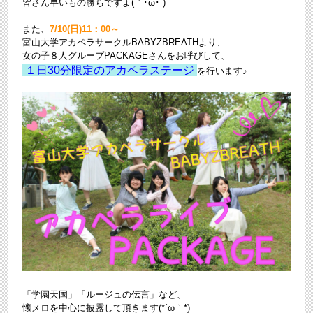
皆さん早いもの勝ちですよ(｀･ω･´)ゞ
また、
7/10(日)11：00～
富山大学アカペラサークルBABYZBREATHより、
女の子８人グループPACKAGEさんをお呼びして、
１日30分限定のアカペラステージ
を行います♪
「学園天国」「ルージュの伝言」など、
懐メロを中心に披露して頂きます(*´ω｀*)