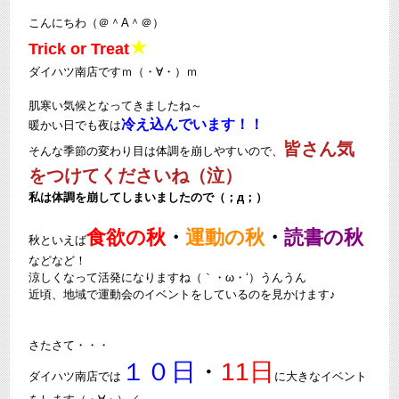
こんにちわ（＠＾A＾＠）
★
Trick or Treat
ダイハツ南店ですｍ（・∀・）ｍ
肌寒い気候となってきましたね～
冷え込んでいます！！
暖かい日でも夜は
皆さん気
そんな季節の変わり目は体調を崩しやすいので、
をつけてくださいね（泣）
私は体調を崩してしまいましたので（；д；）ゞ
食欲の秋
・
運動の秋
・
読書の秋
秋といえば
などなど！
涼しくなって活発になりますね（｀・ω・‘）うんうん
近頃、地域で運動会のイベントをしているのを見かけます♪
さたさて・・・
１０日
・
11日
ダイハツ南店では
に大きなイベント