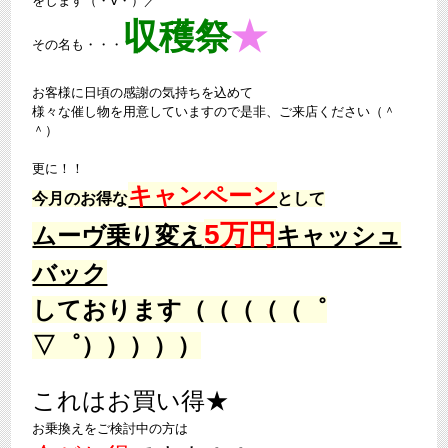
をします（・∀・）／
収穫祭
★
その名も・・・
お客様に日頃の感謝の気持ちを込めて
様々な催し物を用意していますので是非、ご来店ください（＾
＾）
更に！！
キャンペーン
今月のお得な
として
5万円
ムーヴ乗り変え
キャッシュ
バック
しております（（（（（゜
▽゜）））））
これはお買い得★
お乗換えをご検討中の方は