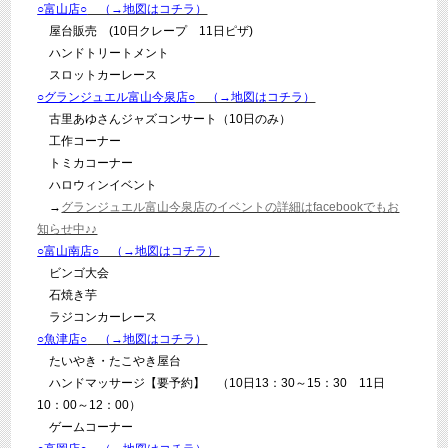
○富山店○
（→地図はコチラ）
屋台販売 (10日クレープ 11日ピザ)
ハンドトリートメント
スロットカーレース
○グランジュエル富山今泉店○
（→地図はコチラ）
古里あゆさんジャズコンサート（10日のみ）
工作コーナー
トミカコーナー
ハロウィンイベント
→
グランジュエル富山今泉店のイベントの詳細はfacebookでもお
知らせ中♪♪
○富山南店○
（→地図はコチラ）
ビンゴ大会
石焼き芋
ラジコンカーレース
○魚津店○
（→地図はコチラ）
たいやき・たこやき屋台
ハンドマッサージ【要予約】 （10日13：30～15：30 11日
10：00～12：00）
ゲームコーナー