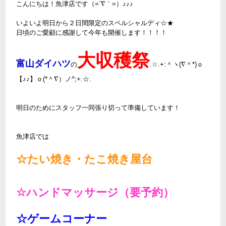
こんにちは！魚津店です（=´∇｀=）♪♪♪
いよいよ明日から２日間限定のスペルシャルディ☆★
日頃のご愛顧に感謝して今年も開催します！！！！
大収穫祭
富山ダイハツ
の
.☆.+:＾ヽ(∇＾*)ｏ
【♪♪】ｏ(*＾∇）ノ^;+.☆.
明日のためにスタッフ一同張り切って準備しています！
魚津店では
☆たい焼き・たこ焼き屋台
☆ハンドマッサージ（要予約）
☆ゲームコーナー