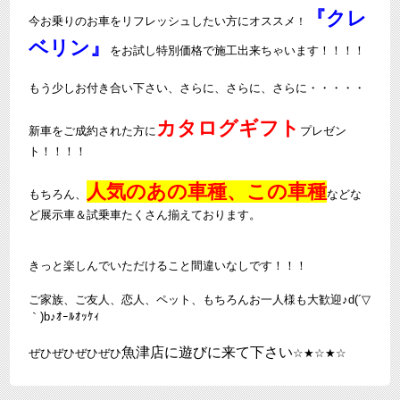
『クレ
今お乗りのお車をリフレッシュしたい方にオススメ
！
ベリン』
をお試し特別価格で施工出来ちゃいます！！！！
もう少しお付き合い下さい、さらに、さらに、さらに・・・・・
カタログギフト
新車をご成約された方に
プレゼン
ト！！！！
人気のあの車種、この車種
もちろん、
などな
ど展示車＆試乗車たくさん揃えております。
きっと楽しんでいただけること間違いなしです！！！
ご家族、ご友人、恋人、ペット、もちろんお一人様も大歓迎♪d(´▽
｀)b♪ｵｰﾙｵｯｹｨ
魚津店に遊びに来て下さい
ぜひぜひぜひぜひ
☆★☆★☆