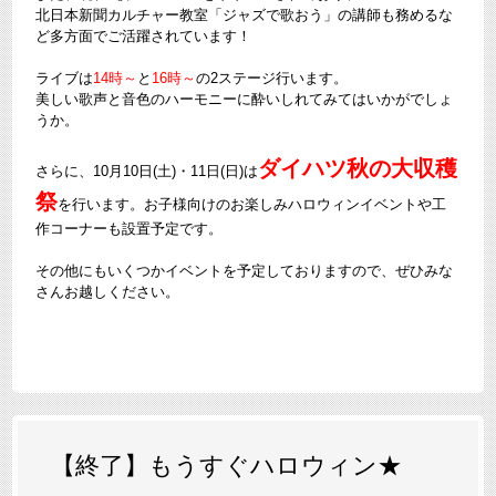
北日本新聞カルチャー教室「ジャズで歌おう」の講師も務めるな
ど多方面でご活躍されています！
ライブは
14時～
と
16時～
の2ステージ行います。
美しい歌声と音色のハーモニーに酔いしれてみてはいかがでしょ
うか。
ダイハツ秋の大収穫
さらに、10月10日(土)・11日(日)は
祭
を行います。お子様向けのお楽しみハロウィンイベントや工
作コーナーも設置予定です。
その他にもいくつかイベントを予定しておりますので、ぜひみな
さんお越しください。
【終了】もうすぐハロウィン★