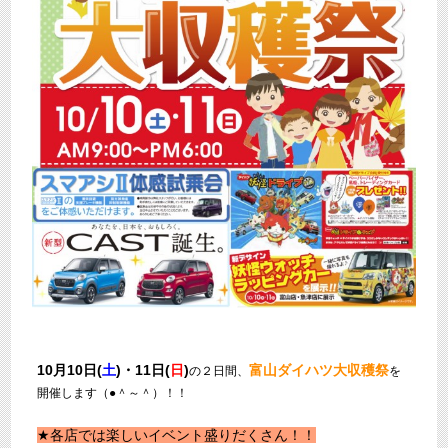
10月10日(
土
)・11日(
日
)
富山ダイハツ大収穫祭
の２日間、
を
開催します（●＾～＾）！！
★各店では楽しいイベント盛りだくさん！！