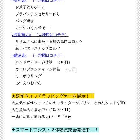
○高岡店○
（→地図はコチラ）
お菓子釣りゲーム
プラバンアクセサリー作り
パンダ焼き
カクシカくん登場！！
○高岡南店○
（→地図はコチラ）
サザエさんに出た！石崎の高岡コロッケ
親子パタースナッグゴルフ
○砺波店○
（→地図はコチラ）
ハンドマッサージ体験 （10日）
カイロプラクティック体験 （11日）
ミニボウリング
あつあつおでん
★妖怪ウォッチラッピングカーを展示！！
大人気の妖怪ウォッチのキャラクターがプリントされたタントを富山
店と魚津店に展示中♪（10/10・11）
一緒に写真も撮れるよ(〃゜∇゜〃)v
★スマートアシスト２体験試乗会開催中！！