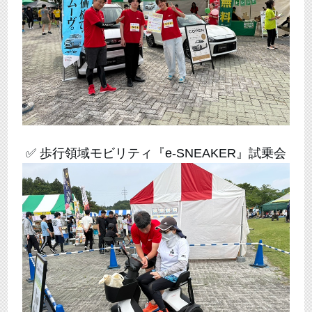
✅ 歩行領域モビリティ『e-SNEAKER』試乗会