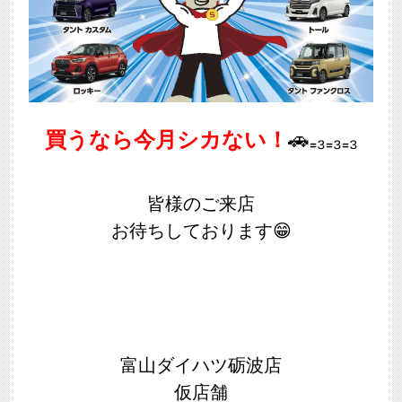
買うなら今月シカない！
🚗₌₃₌₃₌₃
皆様のご来店
お待ちしております😁
富山ダイハツ砺波店
仮店舗