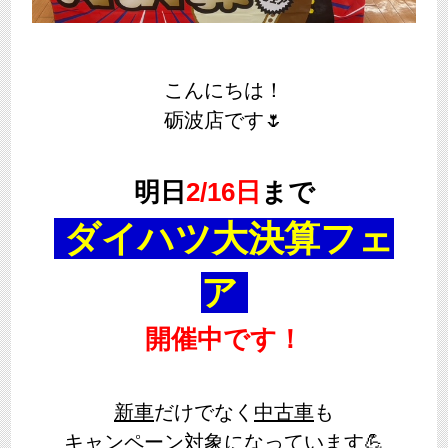
こんにちは！
砺波店です🌷
明日
2/16日
まで
ダイハツ大決算フェ
ア
開催中です！
新車
だけでなく
中古車
も
キャンペーン対象になっています💪