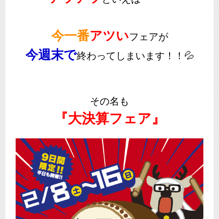
今一番
アツい
フェアが
今週末で
終わってしまいます！！💦
その名も
『大決算フェア』