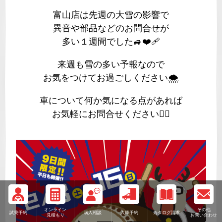
富山店は先週の大雪の影響で
異音や部品などのお問合せが
多い１週間でした🚙❤️‍🩹
来週も雪の多い予報なので
お気をつけてお過ごしください
🌨️
車について何か気になる点があれば
お気軽にお問合せください🙇‍♂️
オンライン
その他
試乗予約
購入相談
入庫予約
カタログ請求
見積もり
お問い合わせ