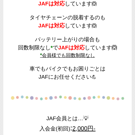
JAFは対応
しています
🙆
タイヤチェーンの脱着するのも
JAFは対応
しています
🙆
バッテリー上がりの場合も
回数制限なし
*
で
JAFは対応
しています
🙆
*
会員様でも回数制限なし
車でもバイクでもお困りごとは
JAFにお任せください
💪
JAF会員とは…💡
:
2,000円-
入会金(初回)