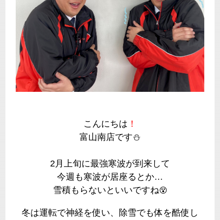
こんにちは
！
富山南店です⛄
2月上旬に最強寒波が到来して
今週も寒波が居座るとか…
雪積もらないといいですね
😵
冬は運転で神経を使い、除雪でも体を酷使し