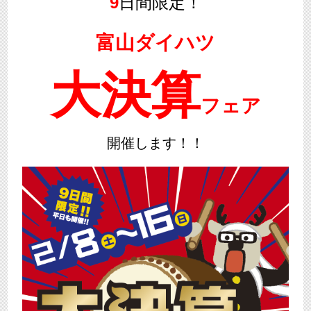
9
日間限定！
富山ダイハツ
大決算
フェア
開催します！！