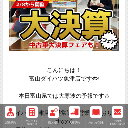
こんにちは！
富山ダイハツ魚津店です🐟
本日富山県では大寒波の予報です⛄
ダイハツ魚津店は通常通り営業しておりま
すので
オンライン
その他
試乗予約
購入相談
入庫予約
カタログ請求
見積もり
お問い合わせ