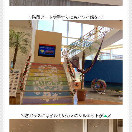
＼階段アートや手すりにもハワイ感を
♪
／
＼窓ガラスにはイルカやカメのシルエットが
🐢
／