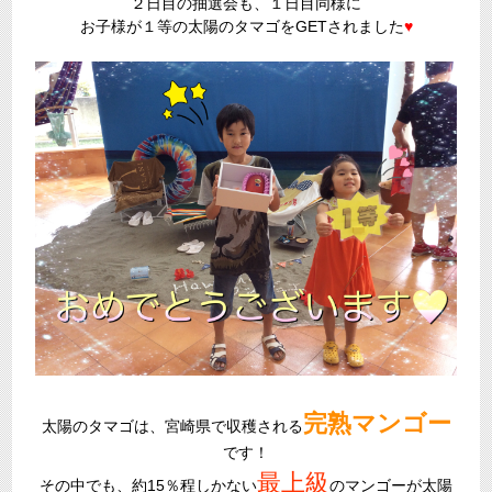
２日目の抽選会も、１日目同様に
お子様が１等の太陽のタマゴをGETされました
♥
完熟マンゴー
太陽のタマゴは、宮崎県で収穫される
です！
最上級
その中でも、約15％程しかない
のマンゴーが太陽