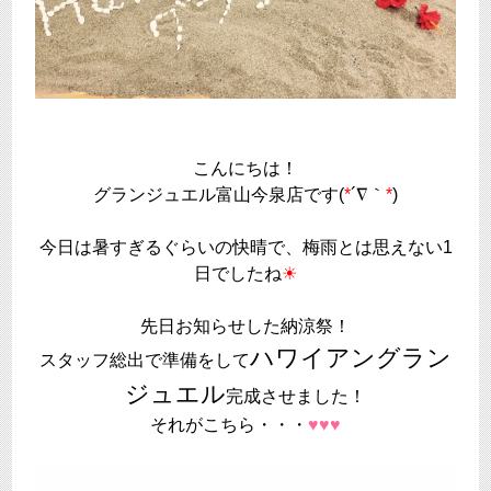
こんにちは！
グランジュエル富山今泉店です(
*
´∇｀
*
)
今日は暑すぎるぐらいの快晴で、梅雨とは思えない1
日でしたね
☀
先日お知らせした納涼祭！
ハワイアングラン
スタッフ総出で準備をして
ジュエル
完成させました！
それがこちら・・・
♥♥♥