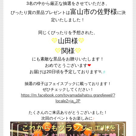
3名の中から厳正な抽選をさせていただき、
富山市の佐野様
ぴったり賞の景品プレゼントは
に決
定いたしました！
同じくぴったりを予想された、
💛
山田様
💛
💛
関様
💛
にも素敵な景品をお贈りいたします！
おめでとうございます
❤
お届けは20日頃を予定しております🏃
♬
抽選の様子はフェイスブックに載っております！
ぜひチェックしてください！
https://m.facebook.com/toyamadaihatsu.grandjewel/?
locale2=ja_JP
たくさんのご来店ありがとうございました！
次回のイベントをお楽しみに
♪