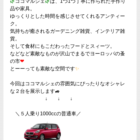
🌿
ココマルシェ
🌿
は、1つ1つ丁寧に作られた手作り
品や家具。
ゆっくりとした時間を感じさせてくれるアンティー
ク。
気持ちが癒されるガーデニング雑貨、インテリア雑
貨。
そして食材にもこだわったフードとスィーツ。
などなど素敵なものが沢山でまるでヨーロッパの蚤
の市
❤
とーーっても素敵な空間です
✨
今回はココマルシェの雰囲気にぴったりなオシャレ
な２台を展示します🚙
↓ ↓ ↓
＼５人乗り1000ccの普通車／