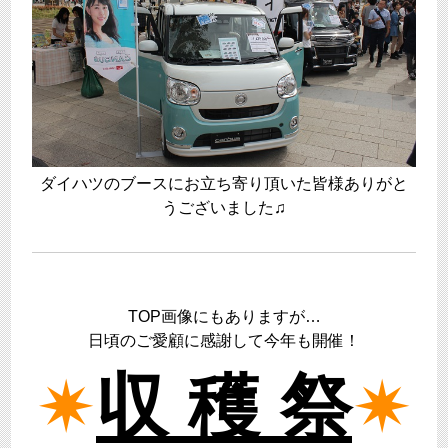
ダイハツのブースにお立ち寄り頂いた皆様ありがと
うございました♫
TOP画像にもありますが…
日頃のご愛顧に感謝して今年も開催！
✷
収 穫 祭
✷