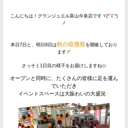
こんにちは！グランジュエル富山今泉店ですヾ(
*
´ｴ`
*
)
ﾉ
秋の収穫祭
本日7日と、明日8日は
を開催しており
ます
🍂
さっそく1日目の様子をお届けしますね
🎀
オープンと同時に、たくさんの皆様に足を運ん
でいただき
イベントスペースは大賑わいの大盛況
✨