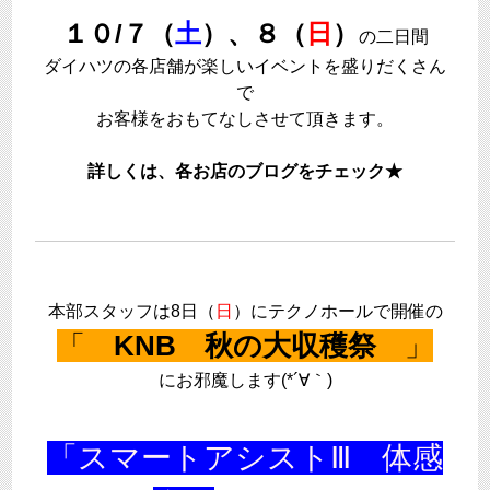
１０/７（
土
）、８（
日
）
の二日間
ダイハツの各店舗が楽しいイベントを盛りだくさん
で
お客様をおもてなしさせて頂きます。
詳しくは、各お店のブログをチェック★
本部スタッフは8日（
日
）にテクノホールで開催の
「
KNB 秋の大収穫祭
」
にお邪魔します(*´∀｀)
「スマートアシストⅢ 体感