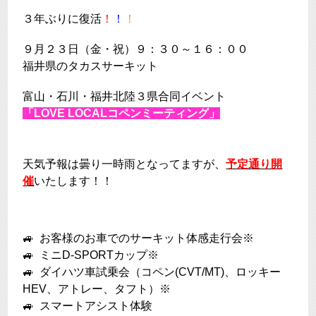
３年ぶりに復活
！
！
！
９月２３日（金・祝）９：３０～１６：００
福井県のタカスサーキット
富山・石川・福井北陸３県合同イベント
「
LOVE LOCALコペンミーティング
」
天気予報は曇り一時雨となってますが、
予定通り開
催
いたします！！
🚙 お客様のお車でのサーキット体感走行会※
🚙 ミニD-SPORTカップ※
🚙 ダイハツ車試乗会（コペン(CVT/MT)、ロッキー
HEV、アトレー、
タフト
）※
🚙 スマートアシスト体験