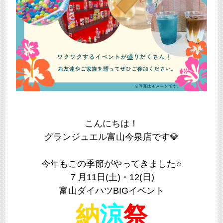
こんにちは！
グランジュエル富山今泉店です💎
今年もこの季節がやってきました⭐
７月11日(土)・12(日)
富山ダイハツBIGイベント
納
涼
祭