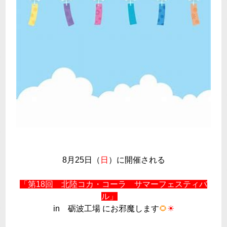
8月25日（
日
）に開催される
「第18回 北陸コカ・コーラ サマーフェスティバ
ル」
in 砺波工場 にお邪魔します
🌻
☀