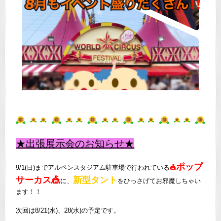
★出張展示会のお知らせ★
ポップ
9/1(日)までアルペンスタジアム駐車場で行われている
🎪
サーカス
🎪
新型タント
に、
をひっさげてお邪魔しちゃい
ます！！
次回は8/21(水)、28(水)の予定です。