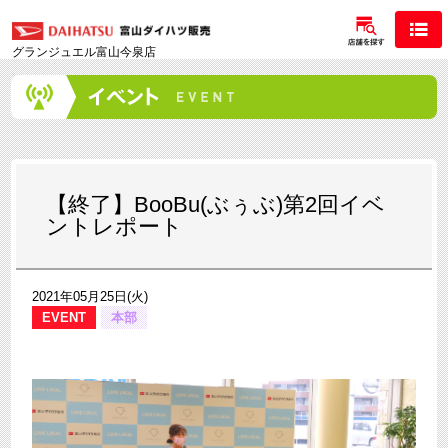
グランジュエル富山今泉店
【終了】BooBu(ぶぅぶ)第2回イベ
ントレポート
2021年05月25日(火)
EVENT
本部