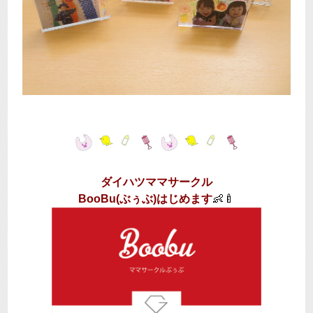
ダイハツママサークル
BooBu(ぶぅぶ)はじめます
👶🍼