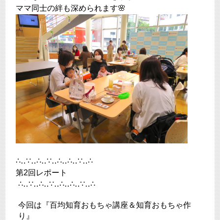
ママ同士の絆も深められます🌸
∴‥∵‥∴‥∵‥∴‥∴‥∵‥∴
第2回レポート
∴‥∵‥∴‥∵‥∴‥∴‥∵‥∴
今回は『百均知育おもちゃ講座＆知育おもちゃ作
り』