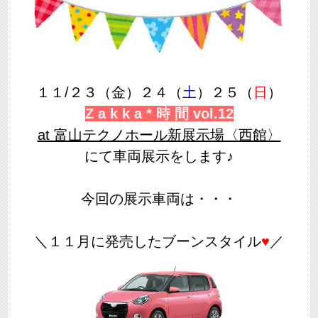
１１/２３（金）２４（
土
）２５（
日
）
Z a k k a * 時 間 vol.12
at 富山テクノホール新展示場〈西館〉
にて車両展示をします♪
今回の展示車両は・・・
＼１１月に発売したブーンスタイル
♥
／