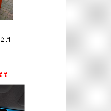
２月
❣❣