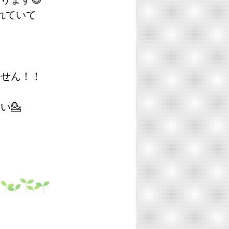
れていて
ません！！
い💁