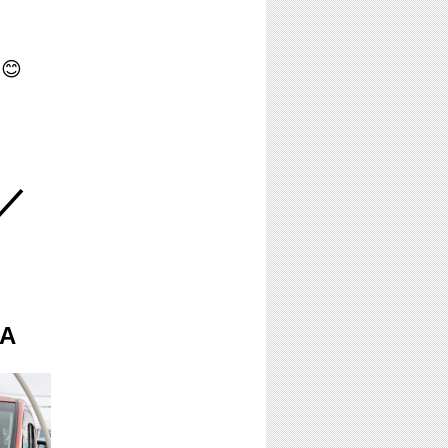
😊
／
A