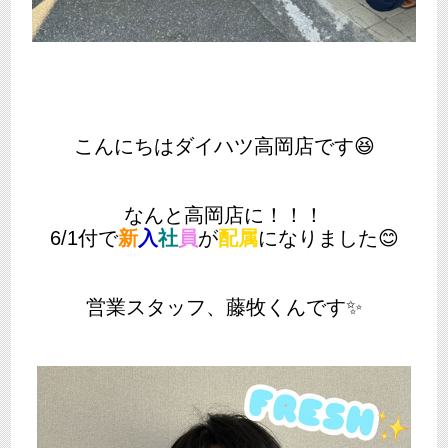
こんにちはダイハツ高岡店です😆
なんと高岡店に！！！
6/1付で
新
入
社
員
が
配属
になりました😊
営業スタッフ、藤牧くんです✨