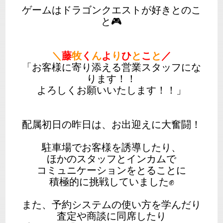
ゲームはドラゴンクエストが好きとのこ
と🎮
＼
藤
牧
く
ん
よ
り
ひ
と
こ
と
／
「お客様に寄り添える営業スタッフにな
ります！！
よろしくお願いいたします！！」
配属初日の昨日は、お出迎えに大奮闘！
駐車場でお客様を誘導したり、
ほかのスタッフとインカムで
コミュニケーションをとることに
積極的に挑戦していました✊
また、予約システムの使い方を学んだり
査定や商談に同席したり