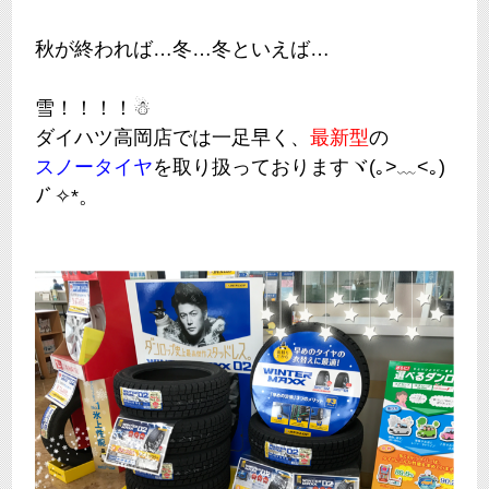
秋が終われば…冬…冬といえば…
雪！！！！☃
ダイハツ高岡店では一足早く、
最新型
の
スノータイヤ
を取り扱っておりますヾ(｡>﹏<｡)
ﾉﾞ✧*。