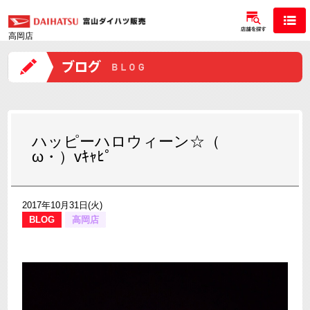
高岡店
ハッピーハロウィーン☆（ゝ
ω・）vｷｬﾋﾟ
2017年10月31日(火)
BLOG
高岡店