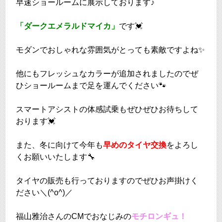
早速ショールームに展示しております♪
「ダークエメラルドマイカ」
です💓
モダンでおしゃれな雰囲気がとっても素敵ですよね✨
他にもフレッシュなカラーが追加されましたのでぜ
ひショールームまで足を運んでください🐾
スマートアシストの体感試乗もぜひぜひお待ちして
おります💓
また、冬に向けて今年も
早めのタイヤ交換
をよろし
くお願いいたします🔧
タイヤの販売も行っておりますのでぜひお声掛けく
ださい＼(^o^)／
福山雅治さんのCMでおなじみの
モチロンギュ！