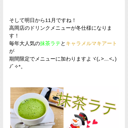
そして明日から11月ですね！
高岡店のドリンクメニューが冬仕様になりま
す！
毎年大人気の
抹茶ラテ
と
キャラメルマキアート
が
期間限定でメニューに加わりますよヾ(｡>﹏<｡)
ﾉﾞ✧*。