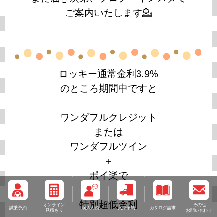
ご案内いたします💁
ロッキー通常金利3.9%
のところ期間中ですと
ワンダフルクレジット
または
ワンダフルツイン
＋
ポイ楽で
特別超低金利
オンライン
その他
試乗予約
購入相談
入庫予約
カタログ請求
見積もり
お問い合わせ