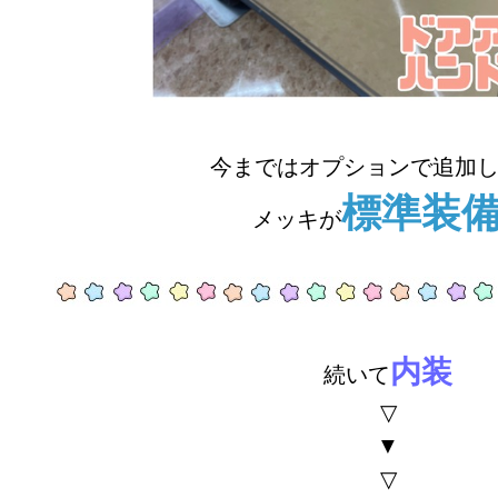
今まではオプションで追加
標準装
メッキが
内装
続いて
▽
▼
▽