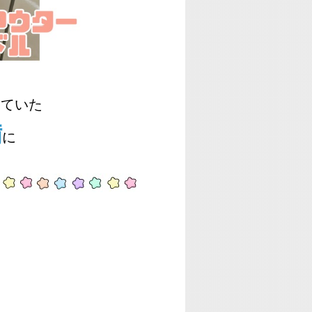
していた
備
に