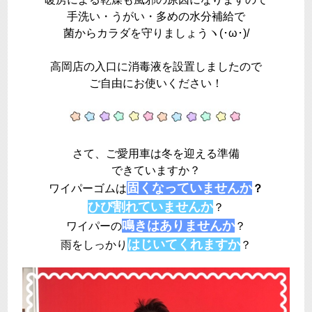
手洗い・うがい・多めの水分補給で
菌からカラダを守りましょうヽ(･ω･)/
高岡店の入口に消毒液を設置しましたので
ご自由にお使いください！
さて、ご愛用車は冬を迎える準備
できていますか？
固くなっていませんか
ワイパーゴムは
？
ひび割れていませんか
？
鳴きはありませんか
ワイパーの
？
はじいてくれますか
雨をしっかり
？