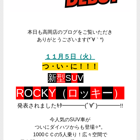
本日も高岡店のブログをご覧いただき
ありがとうございます(*´∀｀*)
１１月５日（火）
つ・い・に！！！
新
型
S
U
V
R
O
C
K
Y
（
ロ
ッ
キ
ー
）
発表されましたｷﾀ━━━━(ﾟ∀ﾟ)━━━━!!
今人気のSUV車が
ついにダイハツからも登場✧*。
1000ＣＣの5人乗り！広々空間で