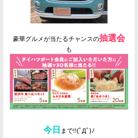
抽選会
豪華グルメが当たるチャンスの
も
今日
まで!!(ﾟДﾟ)ﾉ