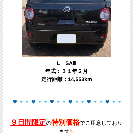
L SAⅢ
年式：３１年２月
走行距離：14,553km
９日間限定
特別価格
の
でご用意しており
ます
✨